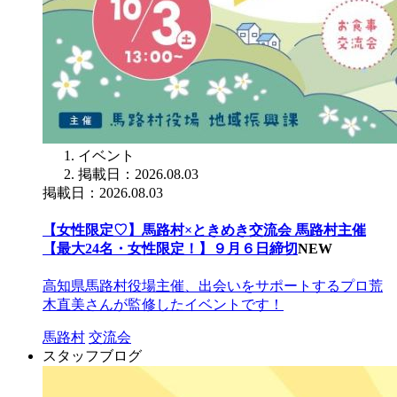
イベント
掲載日：2026.08.03
掲載日：2026.08.03
【女性限定♡】馬路村×ときめき交流会 馬路村主催
【最大24名・女性限定！】９月６日締切
NEW
高知県馬路村役場主催、出会いをサポートするプロ荒
木直美さんが監修したイベントです！
馬路村
交流会
スタッフブログ