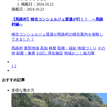
掲載日：2024.10.22
掲載日：2024.10.22
【馬路村】移住コンシェルジュ渡邉が行く！ ～馬路
村編～
移住コンシェルジュ渡邉が馬路村の移住案内を体験し
てきました！
馬路村
東部地域
高知
林業
医療・福祉
地域づくり
その
他
副業・兼業
お試し滞在施設
地域おこし協力隊
1
2
おすすめ記事
多様な働き方