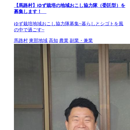
【馬路村】ゆず栽培の地域おこし協力隊（委託型）を
募集します！
ゆず栽培地域おこし協力隊募集~暮らしとシゴトを風
の中で過ごす~
馬路村
東部地域
高知
農業
副業・兼業