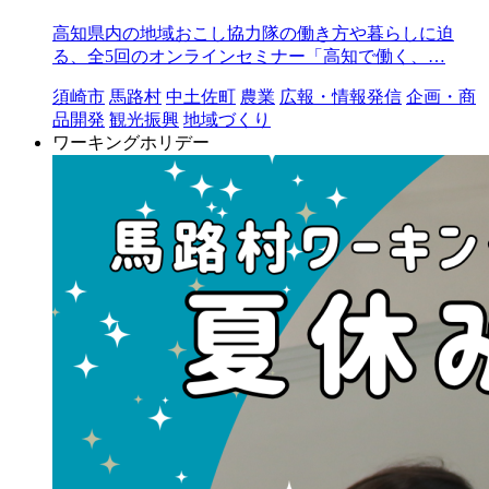
高知県内の地域おこし協力隊の働き方や暮らしに迫
る、全5回のオンラインセミナー「高知で働く、…
須崎市
馬路村
中土佐町
農業
広報・情報発信
企画・商
品開発
観光振興
地域づくり
ワーキングホリデー