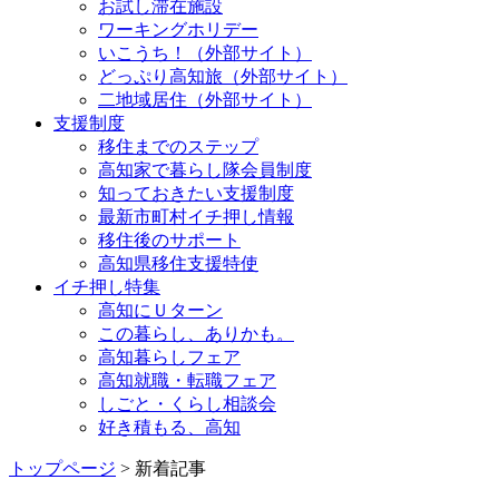
お試し滞在施設
ワーキングホリデー
いこうち！（外部サイト）
どっぷり高知旅（外部サイト）
二地域居住（外部サイト）
支援制度
移住までのステップ
高知家で暮らし隊会員制度
知っておきたい支援制度
最新市町村イチ押し情報
移住後のサポート
高知県移住支援特使
イチ押し特集
高知にＵターン
この暮らし、ありかも。
高知暮らしフェア
高知就職・転職フェア
しごと・くらし相談会
好き積もる、高知
トップページ
> 新着記事