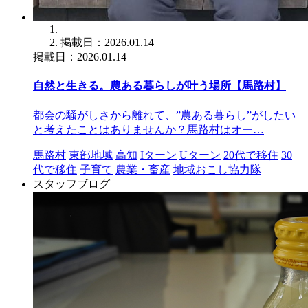
掲載日：2026.01.14
掲載日：2026.01.14
自然と生きる。農ある暮らしが叶う場所【馬路村】
都会の騒がしさから離れて、”農ある暮らし”がしたい
と考えたことはありませんか？馬路村はオー…
馬路村
東部地域
高知
Iターン
Uターン
20代で移住
30
代で移住
子育て
農業・畜産
地域おこし協力隊
スタッフブログ