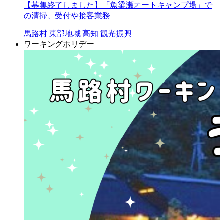
【募集終了しました】「魚梁瀬オートキャンプ場」で
の清掃、受付や接客業務
馬路村
東部地域
高知
観光振興
ワーキングホリデー