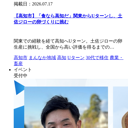
掲載日：2026.07.17
【高知市】「食なら高知だ」関東からUターンし、土
佐ジローの卵づくりに挑む
関東での経験を経て高知へUターン。土佐ジローの卵
生産に挑戦し、全国から高い評価を得るまでの…
高知市
まんなか地域
高知
Uターン
30代で移住
農業・
畜産
イベント
受付中