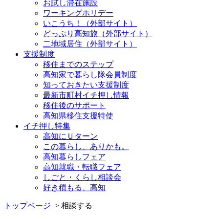
お試し滞在施設
ワーキングホリデー
いこうち！（外部サイト）
どっぷり高知旅（外部サイト）
二地域居住（外部サイト）
支援制度
移住までのステップ
高知家で暮らし隊会員制度
知っておきたい支援制度
最新市町村イチ押し情報
移住後のサポート
高知県移住支援特使
イチ押し特集
高知にＵターン
この暮らし、ありかも。
高知暮らしフェア
高知就職・転職フェア
しごと・くらし相談会
好き積もる、高知
トップページ
> 相談する