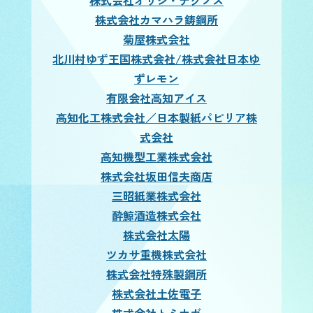
株式会社オサシ・テクノス
株式会社カマハラ鋳鋼所
菊屋株式会社
北川村ゆず王国株式会社/株式会社日本ゆ
ずレモン
有限会社高知アイス
高知化工株式会社／日本製紙パピリア株
式会社
高知機型工業株式会社
株式会社坂田信夫商店
三昭紙業株式会社
酔鯨酒造株式会社
株式会社太陽
ツカサ重機株式会社
株式会社特殊製鋼所
株式会社土佐電子