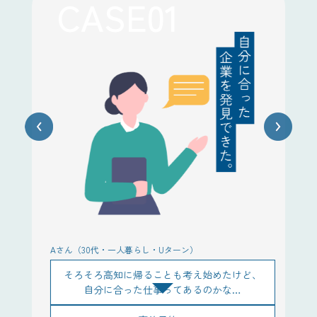
CASE01
Aさん（30代・一人暮らし・Uターン）
Bさ
そろそろ高知に帰ることも考え始めたけど、
…
自分に合った仕事ってあるのかな…