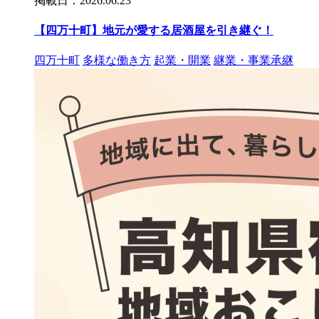
掲載日：2026.06.23
【四万十町】地元が愛する居酒屋を引き継ぐ！
四万十町
多様な働き方
起業・開業
継業・事業承継