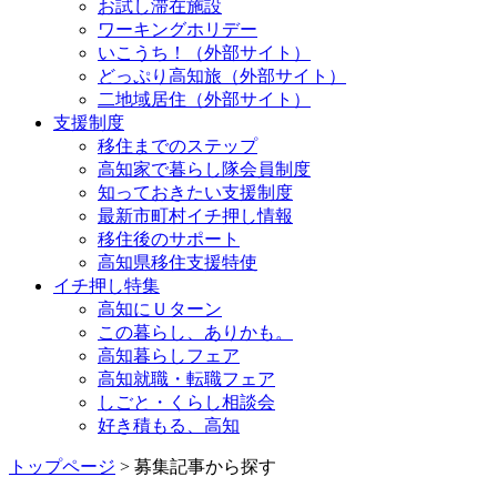
お試し滞在施設
ワーキングホリデー
いこうち！（外部サイト）
どっぷり高知旅（外部サイト）
二地域居住（外部サイト）
支援制度
移住までのステップ
高知家で暮らし隊会員制度
知っておきたい支援制度
最新市町村イチ押し情報
移住後のサポート
高知県移住支援特使
イチ押し特集
高知にＵターン
この暮らし、ありかも。
高知暮らしフェア
高知就職・転職フェア
しごと・くらし相談会
好き積もる、高知
トップページ
> 募集記事から探す