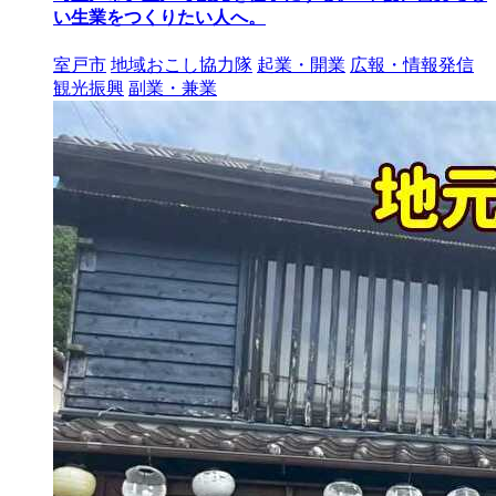
い生業をつくりたい人へ。
室戸市
地域おこし協力隊
起業・開業
広報・情報発信
観光振興
副業・兼業