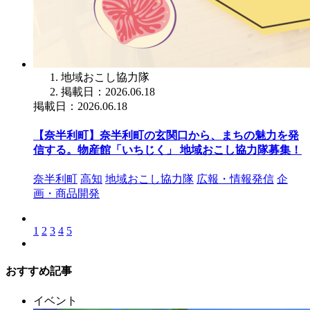
地域おこし協力隊
掲載日：2026.06.18
掲載日：2026.06.18
【奈半利町】奈半利町の玄関口から、まちの魅力を発
信する。物産館「いちじく」 地域おこし協力隊募集！
奈半利町
高知
地域おこし協力隊
広報・情報発信
企
画・商品開発
1
2
3
4
5
おすすめ記事
イベント