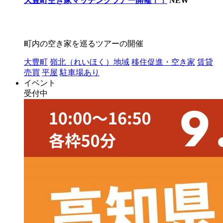
大豊町空き家マッチングツアー開催！！
NEW
町内の空き家を巡るツアーの開催
大豊町
嶺北（れいほく）地域
移住促進・空き家
賃貸
売買
平屋
駐車場あり
イベント
受付中