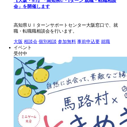
【大阪・9/5】「高知県U・Iターン 就職・転職相談
会」を開催します
高知県ＵＩターンサポートセンター大阪窓口で、就
職・転職職相談会を行います。
大阪
相談会
個別相談
参加無料
事前申込要
就職
イベント
受付中