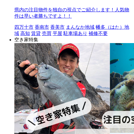
県内の注目物件を独自の視点でご紹介します！人気物
件は早い者勝ちですよ！！
四万十市
香南市
香美市
まんなか地域
幡多（はた）地
域
高知
賃貸
売買
平屋
駐車場あり
補修不要
空き家特集