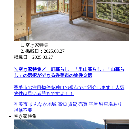
空き家特集
掲載日：2025.03.27
掲載日：2025.03.27
＼空き家特集／「町暮らし」「里山暮らし」「山暮ら
し」の選択ができる香美市の物件３選
香美市の注目物件を独自の視点でご紹介します！人気
物件は早い者勝ちですよ！！
香美市
まんなか地域
高知
賃貸
売買
平屋
駐車場あり
補修不要
空き家特集