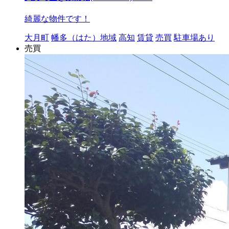
綺麗な物件です！
大月町
幡多（はた）地域
高知
賃貸
売買
駐車場あり
売買