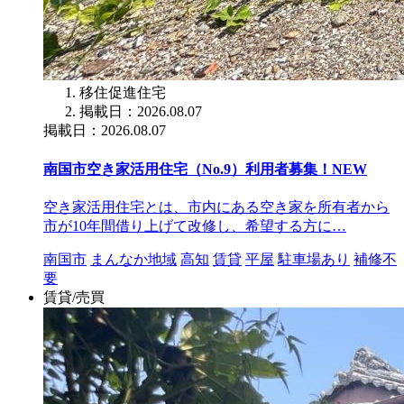
移住促進住宅
掲載日：2026.08.07
掲載日：2026.08.07
南国市空き家活用住宅（No.9）利用者募集！
NEW
空き家活用住宅とは、市内にある空き家を所有者から
市が10年間借り上げて改修し、希望する方に…
南国市
まんなか地域
高知
賃貸
平屋
駐車場あり
補修不
要
賃貸/売買