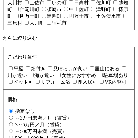
大川村
土佐市
いの町
日高村
佐川町
越知
町
仁淀川町
須崎市
中土佐町
津野町
梼原
町
四万十町
黒潮町
四万十市
土佐清水市
三原村
大月町
宿毛市
さらに絞り込む
こだわり条件
平屋
畑付き
見晴らしが良い
里山にある
川が近い
海が近い
女性におすすめ
駐車場あり
ペット可
リフォーム済
即入居可
VR内覧可
価格
指定なし
～3万円未満／月（賃貸）
3～5万円／月（賃貸）
～500万円未満（売買）