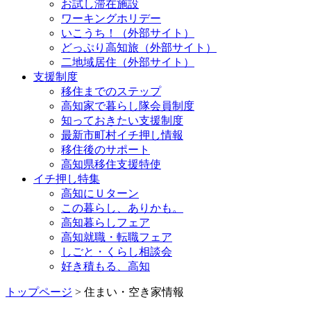
お試し滞在施設
ワーキングホリデー
いこうち！（外部サイト）
どっぷり高知旅（外部サイト）
二地域居住（外部サイト）
支援制度
移住までのステップ
高知家で暮らし隊会員制度
知っておきたい支援制度
最新市町村イチ押し情報
移住後のサポート
高知県移住支援特使
イチ押し特集
高知にＵターン
この暮らし、ありかも。
高知暮らしフェア
高知就職・転職フェア
しごと・くらし相談会
好き積もる、高知
トップページ
> 住まい・空き家情報