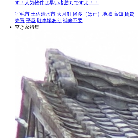
す！人気物件は早い者勝ちですよ！！
宿毛市
土佐清水市
大月町
幡多（はた）地域
高知
賃貸
売買
平屋
駐車場あり
補修不要
空き家特集