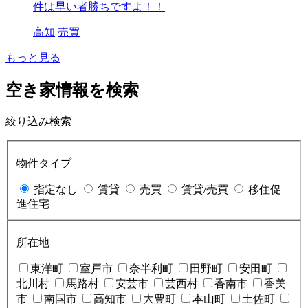
件は早い者勝ちですよ！！
高知
売買
もっと見る
空き家情報を検索
絞り込み検索
物件タイプ
指定なし
賃貸
売買
賃貸/売買
移住促
進住宅
所在地
東洋町
室戸市
奈半利町
田野町
安田町
北川村
馬路村
安芸市
芸西村
香南市
香美
市
南国市
高知市
大豊町
本山町
土佐町