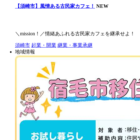
【須崎市】風情ある古民家カフェ！
NEW
＼mission！／情緒あふれる古民家カフェを継承せよ！
須崎市
起業・開業
継業・事業承継
地域情報