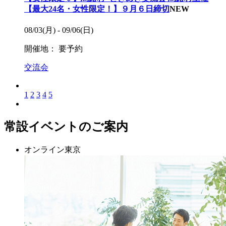
【最大24名・女性限定！】９月６日締切
NEW
08/03(月) - 09/06(日)
開催地：
要予約
交流会
1
2
3
4
5
常設イベントのご案内
オンライン
東京