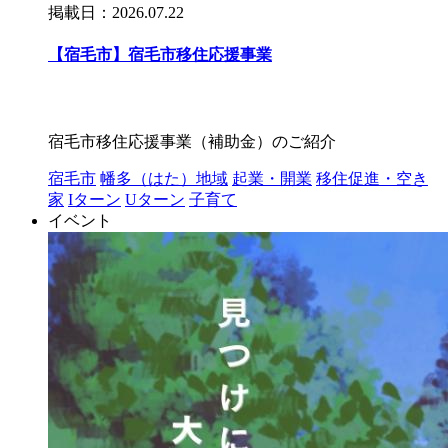
掲載日：2026.07.22
【宿毛市】宿毛市移住応援事業
宿毛市移住応援事業（補助金）のご紹介
宿毛市
幡多（はた）地域
起業・開業
移住促進・空き
家
Iターン
Uターン
子育て
イベント