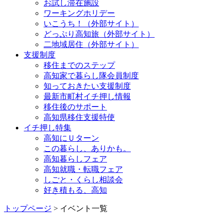
お試し滞在施設
ワーキングホリデー
いこうち！（外部サイト）
どっぷり高知旅（外部サイト）
二地域居住（外部サイト）
支援制度
移住までのステップ
高知家で暮らし隊会員制度
知っておきたい支援制度
最新市町村イチ押し情報
移住後のサポート
高知県移住支援特使
イチ押し特集
高知にＵターン
この暮らし、ありかも。
高知暮らしフェア
高知就職・転職フェア
しごと・くらし相談会
好き積もる、高知
トップページ
> イベント一覧