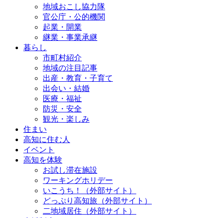
地域おこし協力隊
官公庁・公的機関
起業・開業
継業・事業承継
暮らし
市町村紹介
地域の注目記事
出産・教育・子育て
出会い・結婚
医療・福祉
防災・安全
観光・楽しみ
住まい
高知に住む人
イベント
高知を体験
お試し滞在施設
ワーキングホリデー
いこうち！（外部サイト）
どっぷり高知旅（外部サイト）
二地域居住（外部サイト）