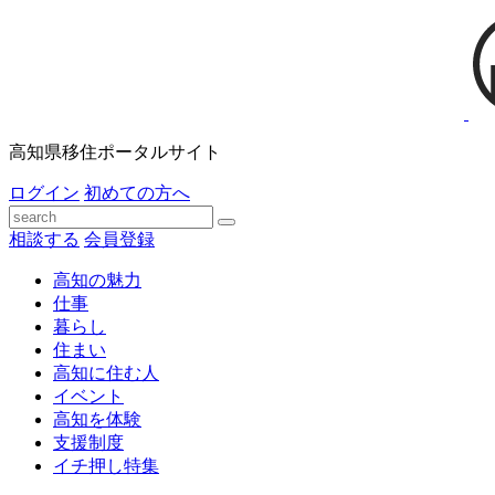
高知県移住ポータルサイト
ログイン
初めての方へ
相談する
会員登録
高知の魅力
仕事
暮らし
住まい
高知に住む人
イベント
高知を体験
支援制度
イチ押し特集