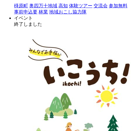
梼原町
奥四万十地域
高知
体験ツアー
交流会
参加無料
事前申込要
林業
地域おこし協力隊
イベント
終了しました