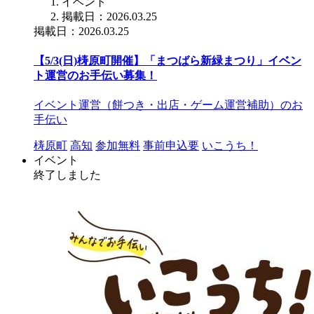
イベント
掲載日：2026.03.25
掲載日：2026.03.25
【5/3(日)梼原町開催】「まつばら新緑まつり」イベン
ト運営のお手伝い募集！
イベント運営（餅つき・出店・ゲーム運営補助）のお
手伝い
梼原町
高知
参加無料
事前申込要
いこうち！
イベント
終了しました