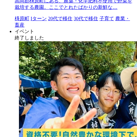
高岡郡梼原町にある、農薬・化学肥料不使用で野菜を
栽培する農園。ここでとれたばかりの新鮮な…
梼原町
Iターン
20代で移住
30代で移住
子育て
農業・
畜産
イベント
終了しました