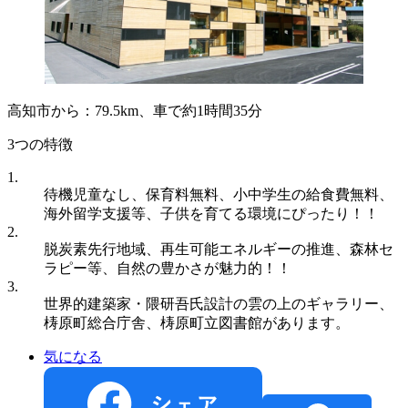
高知市から：79.5km、車で約1時間35分
3つの特徴
1.
待機児童なし、保育料無料、小中学生の給食費無料、
海外留学支援等、子供を育てる環境にぴったり！！
2.
脱炭素先行地域、再生可能エネルギーの推進、森林セ
ラピー等、自然の豊かさが魅力的！！
3.
世界的建築家・隈研吾氏設計の雲の上のギャラリー、
梼原町総合庁舎、梼原町立図書館があります。
気になる