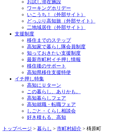
お試し滞在施設
ワーキングホリデー
いこうち！（外部サイト）
どっぷり高知旅（外部サイト）
二地域居住（外部サイト）
支援制度
移住までのステップ
高知家で暮らし隊会員制度
知っておきたい支援制度
最新市町村イチ押し情報
移住後のサポート
高知県移住支援特使
イチ押し特集
高知にＵターン
この暮らし、ありかも。
高知暮らしフェア
高知就職・転職フェア
しごと・くらし相談会
好き積もる、高知
トップページ
>
暮らし
>
市町村紹介
> 梼原町