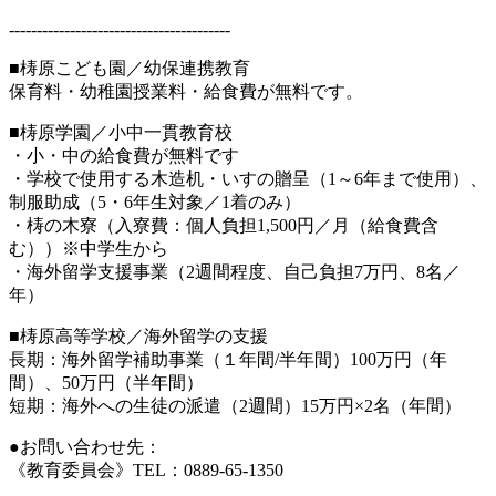
----------------------------------------
■梼原こども園／幼保連携教育
保育料・幼稚園授業料・給食費が無料です。
■梼原学園／小中一貫教育校
・小・中の給食費が無料です
・学校で使用する木造机・いすの贈呈（1～6年まで使用）、
制服助成（5・6年生対象／1着のみ）
・梼の木寮（入寮費：個人負担1,500円／月（給食費含
む））※中学生から
・海外留学支援事業（2週間程度、自己負担7万円、8名／
年）
■梼原高等学校／海外留学の支援
長期：海外留学補助事業（１年間/半年間）100万円（年
間）、50万円（半年間）
短期：海外への生徒の派遣（2週間）15万円×2名（年間）
●お問い合わせ先：
《教育委員会》TEL：0889-65-1350