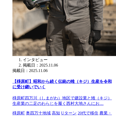
インタビュー
掲載日：2025.11.06
掲載日：2025.11.06
【梼原町】昭和から続く伝統の雉（キジ）生産を令和
に受け継いでいく
梼原町四万川（しまがわ）地区で建設業と雉（キジ）
生産業の二足のわらじを履く西村大地さんにお…
梼原町
奥四万十地域
高知
Uターン
20代で移住
農業・