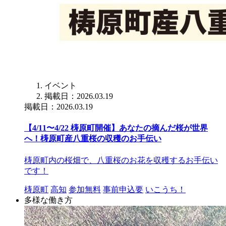
イベント
掲載日：2026.03.19
掲載日：2026.03.19
【4/11〜4/22 梼原町開催】あなたの摘んだ桜が世界
へ！梼原町産八重桜の収穫のお手伝い
梼原町内の桜畑で、八重桜のお花を収穫するお手伝い
です！
梼原町
高知
参加無料
事前申込要
いこうち！
多様な働き方