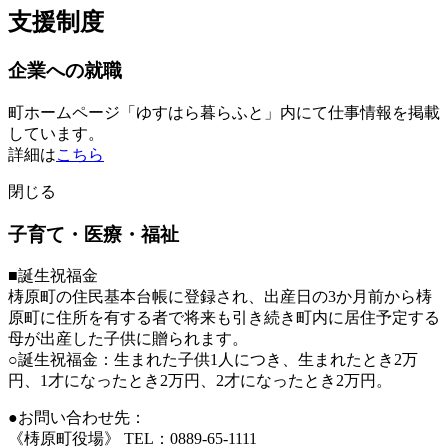
支援制度
企業への就職
町ホームページ「ゆすはら暮らふと」内にて仕事情報を掲載
しています。
詳細は
こちら
閉じる
子育て・医療・福祉
■誕生祝福金
梼原町の住民基本台帳に登録され、出産日の3か月前から梼
原町に住所を有する者で将来も引き続き町内に居住予定する
母が出産した子供に贈られます。
○誕生祝福金：生まれた子供1人につき、生まれたとき2万
円、1才になったとき2万円、2才になったとき2万円。
●お問い合わせ先：
《梼原町役場》 TEL：0889-65-1111