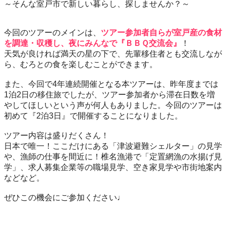
～そんな室戸市で新しい暮らし、探しませんか？～
今回のツアーのメインは、
ツアー参加者自らが室戸産の食材
を調達・収穫し、夜にみんなで『ＢＢＱ交流会』
！
天気が良ければ満天の星の下で、先輩移住者とも交流しなが
ら、むろとの食を楽しむことができます。
また、今回で4年連続開催となる本ツアーは、昨年度までは
1泊2日の移住旅でしたが、ツアー参加者から滞在日数を増
やしてほしいという声が何人もありました。今回のツアーは
初めて『2泊3日』で開催することになりました。
ツアー内容は盛りだくさん！
日本で唯一！ここだけにある「津波避難シェルター」
の見学
や、漁師の仕事を間近に！椎名漁港で「定置網漁の水揚げ見
学」、求人募集企業等の職場見学、空き家見学や市街地案内
などなど。
ぜひこの機会にご参加ください♩