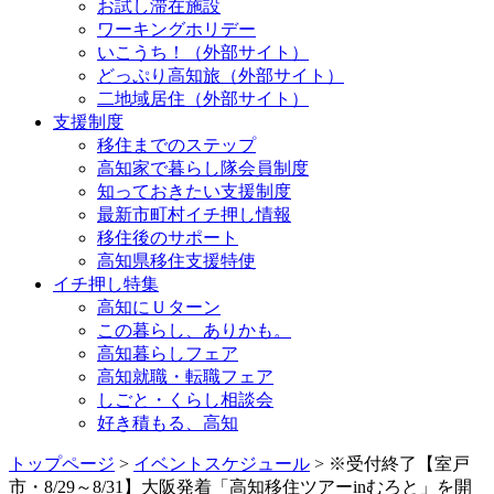
お試し滞在施設
ワーキングホリデー
いこうち！（外部サイト）
どっぷり高知旅（外部サイト）
二地域居住（外部サイト）
支援制度
移住までのステップ
高知家で暮らし隊会員制度
知っておきたい支援制度
最新市町村イチ押し情報
移住後のサポート
高知県移住支援特使
イチ押し特集
高知にＵターン
この暮らし、ありかも。
高知暮らしフェア
高知就職・転職フェア
しごと・くらし相談会
好き積もる、高知
トップページ
>
イベントスケジュール
> ※受付終了【室戸
市・8/29～8/31】大阪発着「高知移住ツアーinむろと」を開