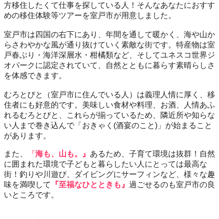
方移住したくて仕事を探している人！そんなあなたにおすす
めの移住体験等ツアーを室戸市が用意しました。
室戸市は四国の右下にあり、年間を通して暖かく、海や山か
らさわやかな風が通り抜けていく素敵な街です。特産物は室
戸春ぶり・海洋深層水・柑橘類など、そしてユネスコ世界ジ
オパークに認定されていて、自然とともに暮らす素晴らしさ
を体感できます。
むろとびと（室戸市に住んでいる人）は義理人情に厚く、移
住者にも好意的です。
美味しい食材や料理、お酒、人情あふ
れるむろとびと、これらが揃っているため、隣近所や知らな
い人まで巻き込んで「おきゃく(酒宴のこと)」が始まること
があります。
また、
『
海も、山も。』
あるため、子育て環境は抜群！自然
に囲まれた環境で子どもと暮らしたい人にとっては最高な
街！釣りや川遊び、ダイビングにサーフィンなど、様々な趣
味を満喫して
『至福なひとときも』
過ごせるのも室戸市の良
いところです。