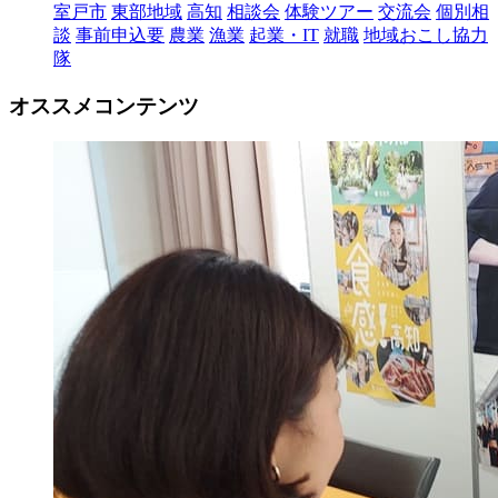
室戸市
東部地域
高知
相談会
体験ツアー
交流会
個別相
談
事前申込要
農業
漁業
起業・IT
就職
地域おこし協力
隊
オススメコンテンツ