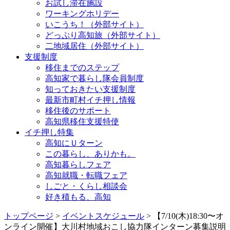
お試し滞在施設
ワーキングホリデー
いこうち！（外部サイト）
どっぷり高知旅（外部サイト）
二地域居住（外部サイト）
支援制度
移住までのステップ
高知家で暮らし隊会員制度
知っておきたい支援制度
最新市町村イチ押し情報
移住後のサポート
高知県移住支援特使
イチ押し特集
高知にＵターン
この暮らし、ありかも。
高知暮らしフェア
高知就職・転職フェア
しごと・くらし相談会
好き積もる、高知
トップページ
>
イベントスケジュール
> 【7/10(木)18:30〜オ
ンライン開催】大川村地域おこし協力隊インターン募集説明