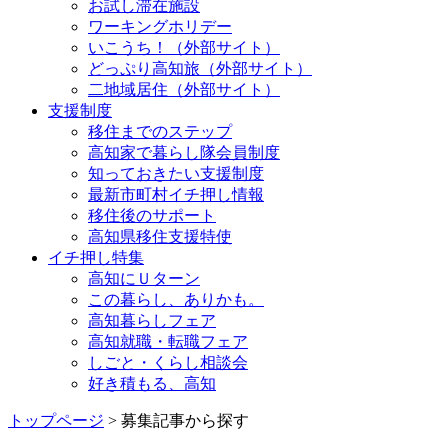
お試し滞在施設
ワーキングホリデー
いこうち！（外部サイト）
どっぷり高知旅（外部サイト）
二地域居住（外部サイト）
支援制度
移住までのステップ
高知家で暮らし隊会員制度
知っておきたい支援制度
最新市町村イチ押し情報
移住後のサポート
高知県移住支援特使
イチ押し特集
高知にＵターン
この暮らし、ありかも。
高知暮らしフェア
高知就職・転職フェア
しごと・くらし相談会
好き積もる、高知
トップページ
> 募集記事から探す