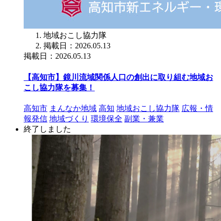
地域おこし協力隊
掲載日：2026.05.13
掲載日：2026.05.13
【高知市】鏡川流域関係人口の創出に取り組む地域お
こし協力隊を募集！
高知市
まんなか地域
高知
地域おこし協力隊
広報・情
報発信
地域づくり
環境保全
副業・兼業
終了しました