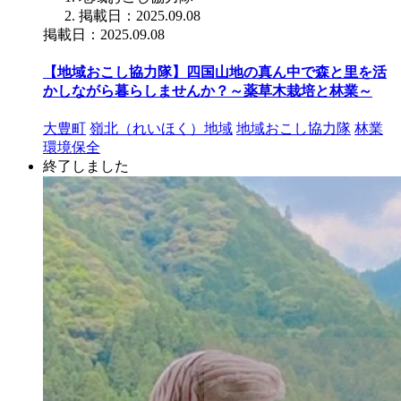
掲載日：2025.09.08
掲載日：2025.09.08
【地域おこし協力隊】四国山地の真ん中で森と里を活
かしながら暮らしませんか？～薬草木栽培と林業～
大豊町
嶺北（れいほく）地域
地域おこし協力隊
林業
環境保全
終了しました