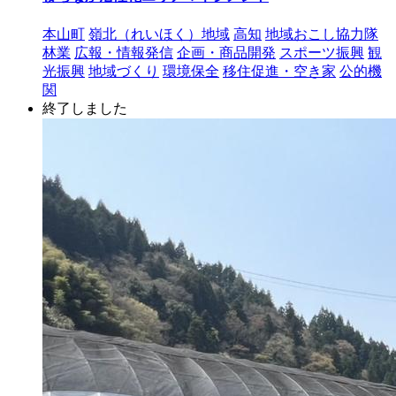
本山町
嶺北（れいほく）地域
高知
地域おこし協力隊
林業
広報・情報発信
企画・商品開発
スポーツ振興
観
光振興
地域づくり
環境保全
移住促進・空き家
公的機
関
終了しました