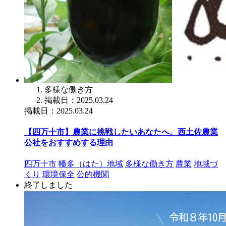
多様な働き方
掲載日：2025.03.24
掲載日：2025.03.24
【四万十市】農業に挑戦したいあなたへ。西土佐農業
公社をおすすめする理由
四万十市
幡多（はた）地域
多様な働き方
農業
地域づ
くり
環境保全
公的機関
終了しました