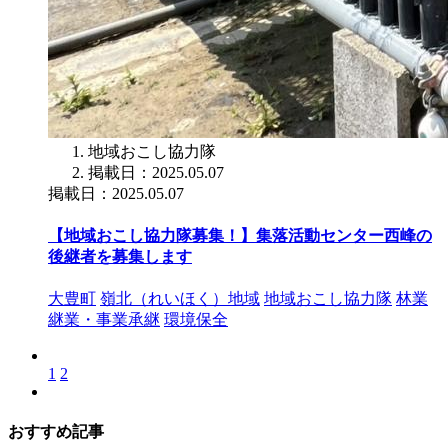
地域おこし協力隊
掲載日：2025.05.07
掲載日：2025.05.07
【地域おこし協力隊募集！】集落活動センター西峰の
後継者を募集します
大豊町
嶺北（れいほく）地域
地域おこし協力隊
林業
継業・事業承継
環境保全
1
2
おすすめ記事