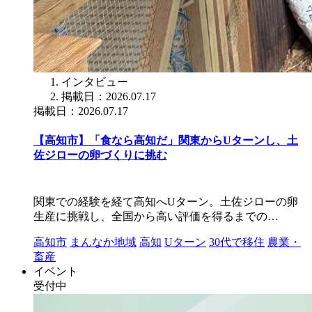
インタビュー
掲載日：2026.07.17
掲載日：2026.07.17
【高知市】「食なら高知だ」関東からUターンし、土
佐ジローの卵づくりに挑む
関東での経験を経て高知へUターン。土佐ジローの卵
生産に挑戦し、全国から高い評価を得るまでの…
高知市
まんなか地域
高知
Uターン
30代で移住
農業・
畜産
イベント
受付中