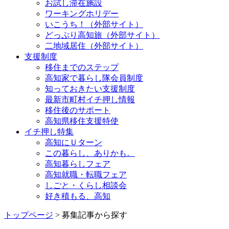
お試し滞在施設
ワーキングホリデー
いこうち！（外部サイト）
どっぷり高知旅（外部サイト）
二地域居住（外部サイト）
支援制度
移住までのステップ
高知家で暮らし隊会員制度
知っておきたい支援制度
最新市町村イチ押し情報
移住後のサポート
高知県移住支援特使
イチ押し特集
高知にＵターン
この暮らし、ありかも。
高知暮らしフェア
高知就職・転職フェア
しごと・くらし相談会
好き積もる、高知
トップページ
> 募集記事から探す