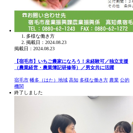
多様な働き方
掲載日：2024.08.23
掲載日：2024.08.23
【宿毛市】いちご農家になろう！未経験可／独立支援
（農業経営・農業簿記研修等）／男女共に活躍
宿毛市
幡多（はた）地域
高知
多様な働き方
農業
公的
機関
終了しました