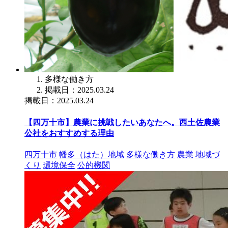
多様な働き方
掲載日：2025.03.24
掲載日：2025.03.24
【四万十市】農業に挑戦したいあなたへ。西土佐農業
公社をおすすめする理由
四万十市
幡多（はた）地域
多様な働き方
農業
地域づ
くり
環境保全
公的機関