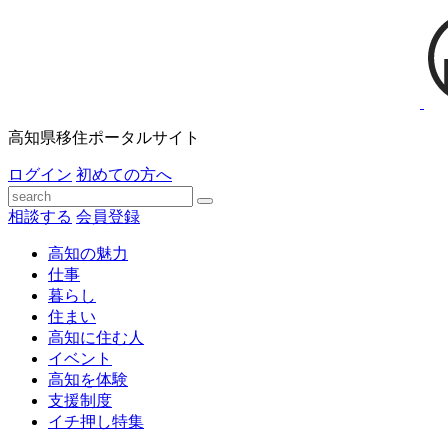
高知県移住ポータルサイト
ログイン
初めての方へ
相談する
会員登録
高知の魅力
仕事
暮らし
住まい
高知に住む人
イベント
高知を体験
支援制度
イチ押し特集