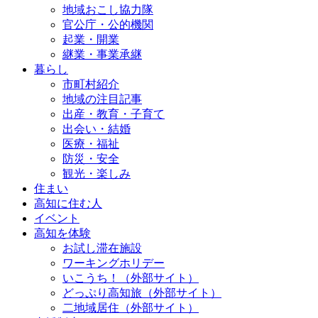
地域おこし協力隊
官公庁・公的機関
起業・開業
継業・事業承継
暮らし
市町村紹介
地域の注目記事
出産・教育・子育て
出会い・結婚
医療・福祉
防災・安全
観光・楽しみ
住まい
高知に住む人
イベント
高知を体験
お試し滞在施設
ワーキングホリデー
いこうち！（外部サイト）
どっぷり高知旅（外部サイト）
二地域居住（外部サイト）