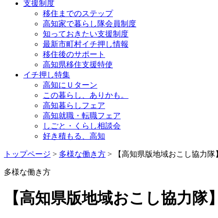
支援制度
移住までのステップ
高知家で暮らし隊会員制度
知っておきたい支援制度
最新市町村イチ押し情報
移住後のサポート
高知県移住支援特使
イチ押し特集
高知にＵターン
この暮らし、ありかも。
高知暮らしフェア
高知就職・転職フェア
しごと・くらし相談会
好き積もる、高知
トップページ
>
多様な働き方
> 【高知県版地域おこし協力
多様な働き方
【高知県版地域おこし協力隊