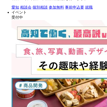
愛知
相談会
個別相談
参加無料
事前申込要
就職
イベント
受付中