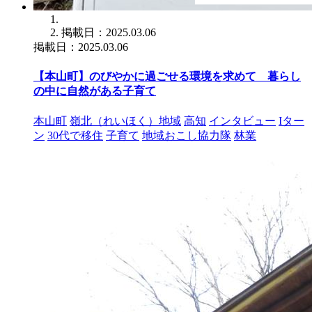
掲載日：2025.03.06
掲載日：2025.03.06
【本山町】のびやかに過ごせる環境を求めて 暮らし
の中に自然がある子育て
本山町
嶺北（れいほく）地域
高知
インタビュー
Iター
ン
30代で移住
子育て
地域おこし協力隊
林業