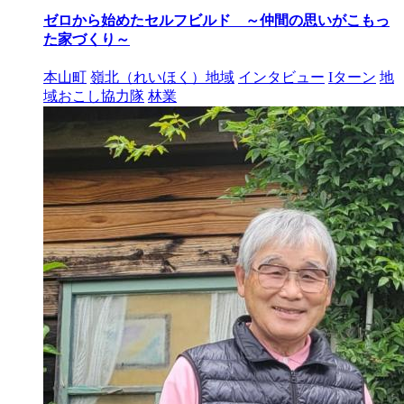
ゼロから始めたセルフビルド ～仲間の思いがこもっ
た家づくり～
本山町
嶺北（れいほく）地域
インタビュー
Iターン
地
域おこし協力隊
林業