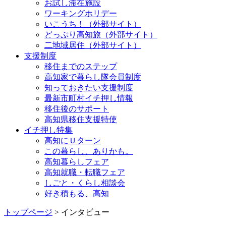
お試し滞在施設
ワーキングホリデー
いこうち！（外部サイト）
どっぷり高知旅（外部サイト）
二地域居住（外部サイト）
支援制度
移住までのステップ
高知家で暮らし隊会員制度
知っておきたい支援制度
最新市町村イチ押し情報
移住後のサポート
高知県移住支援特使
イチ押し特集
高知にＵターン
この暮らし、ありかも。
高知暮らしフェア
高知就職・転職フェア
しごと・くらし相談会
好き積もる、高知
トップページ
> インタビュー