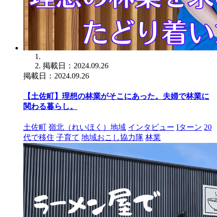
掲載日：2024.09.26
掲載日：2024.09.26
【土佐町】理想の林業がそこにあった。夫婦で林業に
関わる暮らし。
土佐町
嶺北（れいほく）地域
インタビュー
Iターン
20
代で移住
子育て
地域おこし協力隊
林業