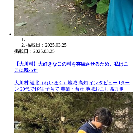
掲載日：2025.03.25
掲載日：2025.03.25
【大川村】大好きなこの村を存続させるため、私はこ
こに残った
大川村
嶺北（れいほく）地域
高知
インタビュー
Iター
ン
20代で移住
子育て
農業・畜産
地域おこし協力隊