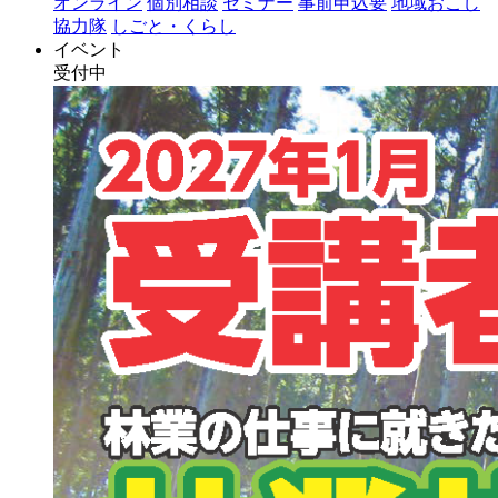
オンライン
個別相談
セミナー
事前申込要
地域おこし
協力隊
しごと・くらし
イベント
受付中