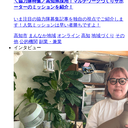
＼協力隊特集／高知県採用！マルチワークづくりサポ
ーターのミッションを紹介！
いま注目の協力隊募集記事を独自の視点でご紹介しま
す！人気ミッションは早い者勝ちですよ！
高知市
まんなか地域
オンライン
高知
地域づくり
その
他
公的機関
副業・兼業
インタビュー