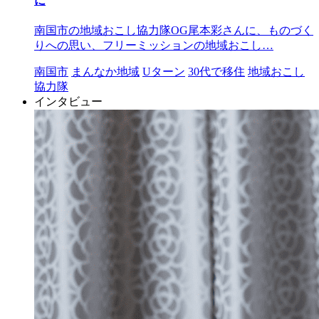
に
南国市の地域おこし協力隊OG尾本彩さんに、ものづく
りへの思い、フリーミッションの地域おこし…
南国市
まんなか地域
Uターン
30代で移住
地域おこし
協力隊
インタビュー