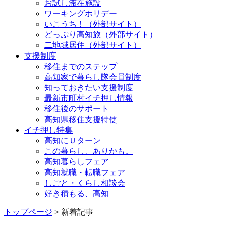
お試し滞在施設
ワーキングホリデー
いこうち！（外部サイト）
どっぷり高知旅（外部サイト）
二地域居住（外部サイト）
支援制度
移住までのステップ
高知家で暮らし隊会員制度
知っておきたい支援制度
最新市町村イチ押し情報
移住後のサポート
高知県移住支援特使
イチ押し特集
高知にＵターン
この暮らし、ありかも。
高知暮らしフェア
高知就職・転職フェア
しごと・くらし相談会
好き積もる、高知
トップページ
> 新着記事