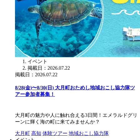
イベント
掲載日：2026.07.22
掲載日：2026.07.22
8/28(金)〜8/30(日) 大月町おためし地域おこし協力隊ツ
アー参加者募集！
大月町の魅力や人に触れ合える3日間！エメラルドグリ
ーンに輝く海の町に来てみませんか？
大月町
高知
体験ツアー
地域おこし協力隊
イベント