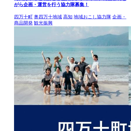
がら企画・運営を行う協力隊募集！
四万十町
奥四万十地域
高知
地域おこし協力隊
企画・
商品開発
観光振興