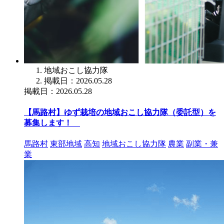
地域おこし協力隊
掲載日：2026.05.28
掲載日：2026.05.28
【馬路村】ゆず栽培の地域おこし協力隊（委託型）を
募集します！
馬路村
東部地域
高知
地域おこし協力隊
農業
副業・兼
業