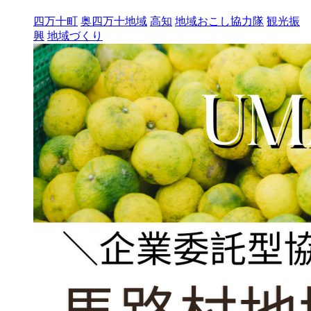
四万十町
奥四万十地域
高知
地域おこし協力隊
観光振
興
地域づくり