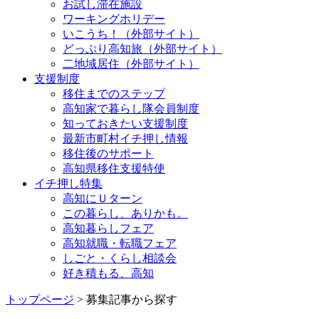
お試し滞在施設
ワーキングホリデー
いこうち！（外部サイト）
どっぷり高知旅（外部サイト）
二地域居住（外部サイト）
支援制度
移住までのステップ
高知家で暮らし隊会員制度
知っておきたい支援制度
最新市町村イチ押し情報
移住後のサポート
高知県移住支援特使
イチ押し特集
高知にＵターン
この暮らし、ありかも。
高知暮らしフェア
高知就職・転職フェア
しごと・くらし相談会
好き積もる、高知
トップページ
> 募集記事から探す