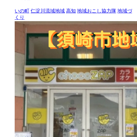
いの町
仁淀川流域地域
高知
地域おこし協力隊
地域づ
くり