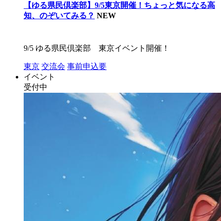
【ゆる県民倶楽部】9/5東京開催！ちょっと気になる高
知、のぞいてみる？
NEW
9/5 ゆる県民倶楽部 東京イベント開催！
東京
交流会
事前申込要
イベント
受付中