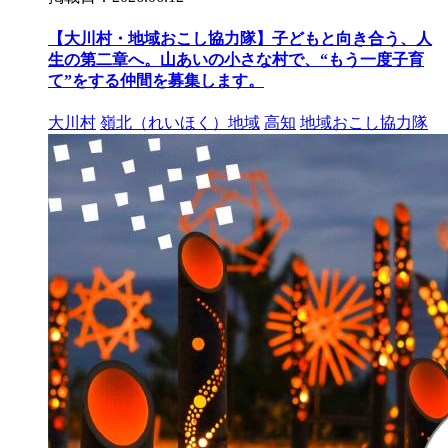
【大川村・地域おこし協力隊】子どもと向き合う、人
生の第二章へ。山あいの小さな村で、“もう一度子育
て”をする仲間を募集します。
大川村
嶺北（れいほく）地域
高知
地域おこし協力隊