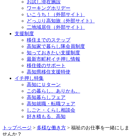
お試し滞在施設
ワーキングホリデー
いこうち！（外部サイト）
どっぷり高知旅（外部サイト）
二地域居住（外部サイト）
支援制度
移住までのステップ
高知家で暮らし隊会員制度
知っておきたい支援制度
最新市町村イチ押し情報
移住後のサポート
高知県移住支援特使
イチ押し特集
高知にＵターン
この暮らし、ありかも。
高知暮らしフェア
高知就職・転職フェア
しごと・くらし相談会
好き積もる、高知
トップページ
>
多様な働き方
> 福祉のお仕事を一緒にしま
せんか？