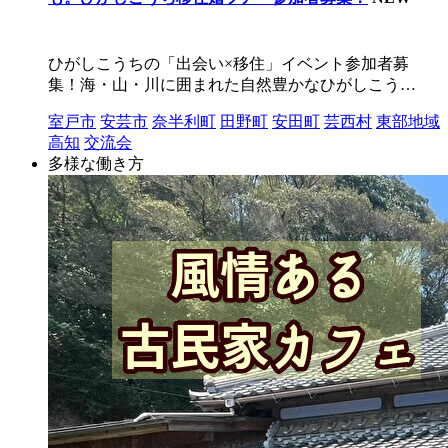
ひがしこうちの「出会い×移住」イベント参加者募
集！海・山・川に囲まれた自然豊かなひがしこう…
室戸市
安芸市
奈半利町
田野町
安田町
芸西村
東部地域
高知
交流会
多様な働き方