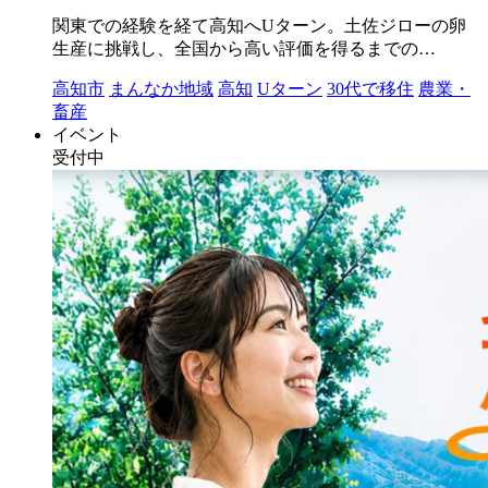
関東での経験を経て高知へUターン。土佐ジローの卵
生産に挑戦し、全国から高い評価を得るまでの…
高知市
まんなか地域
高知
Uターン
30代で移住
農業・
畜産
イベント
受付中