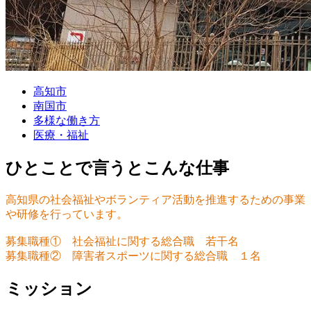
高知市
南国市
多様な働き方
医療・福祉
ひとことで言うとこんな仕事
高知県の社会福祉やボランティア活動を推進するための事業
や研修を行っています。
募集職種① 社会福祉に関する総合職 若干名
募集職種② 障害者スポーツに関する総合職 １名
ミッション