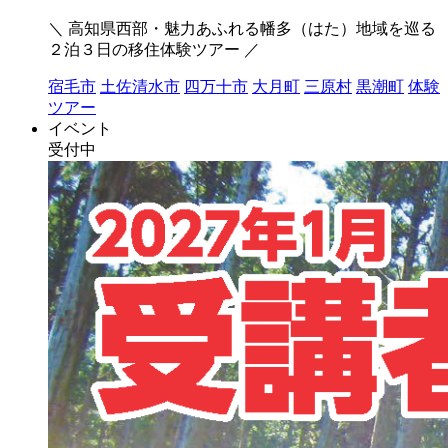
＼ 高知県西部・魅力あふれる幡多（はた）地域を巡る
２泊３日の移住体験ツアー ／
宿毛市
土佐清水市
四万十市
大月町
三原村
黒潮町
体験
ツアー
イベント
受付中