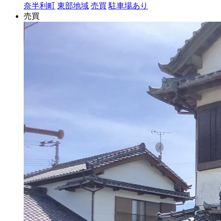
奈半利町
東部地域
売買
駐車場あり
売買