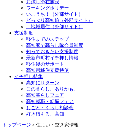
お試し滞在施設
ワーキングホリデー
いこうち！（外部サイト）
どっぷり高知旅（外部サイト）
二地域居住（外部サイト）
支援制度
移住までのステップ
高知家で暮らし隊会員制度
知っておきたい支援制度
最新市町村イチ押し情報
移住後のサポート
高知県移住支援特使
イチ押し特集
高知にＵターン
この暮らし、ありかも。
高知暮らしフェア
高知就職・転職フェア
しごと・くらし相談会
好き積もる、高知
トップページ
> 住まい・空き家情報