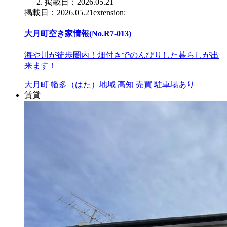
掲載日：2026.05.21
掲載日：2026.05.21extension:
大月町空き家情報(No.R7-013)
海や川が徒歩圏内！畑付きでのんびりした暮らしが出
来ます！
大月町
幡多（はた）地域
高知
売買
駐車場あり
賃貸