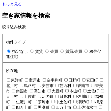
もっと見る
空き家情報を検索
絞り込み検索
物件タイプ
指定なし
賃貸
売買
賃貸/売買
移住促
進住宅
所在地
東洋町
室戸市
奈半利町
田野町
安田町
北川村
馬路村
安芸市
芸西村
香南市
香美
市
南国市
高知市
大豊町
本山町
土佐町
大川村
土佐市
いの町
日高村
佐川町
越知
町
仁淀川町
須崎市
中土佐町
津野町
梼原
町
四万十町
黒潮町
四万十市
土佐清水市