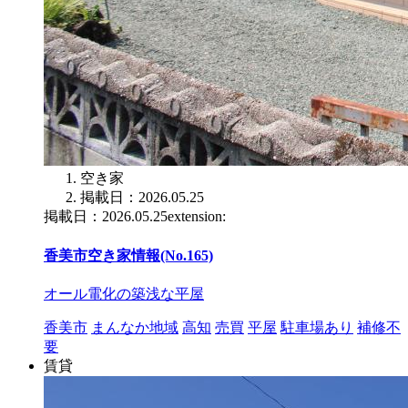
空き家
掲載日：2026.05.25
掲載日：2026.05.25extension:
香美市空き家情報(No.165)
オール電化の築浅な平屋
香美市
まんなか地域
高知
売買
平屋
駐車場あり
補修不
要
賃貸