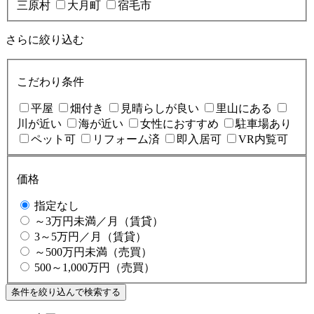
三原村
大月町
宿毛市
さらに絞り込む
こだわり条件
平屋
畑付き
見晴らしが良い
里山にある
川が近い
海が近い
女性におすすめ
駐車場あり
ペット可
リフォーム済
即入居可
VR内覧可
価格
指定なし
～3万円未満／月（賃貸）
3～5万円／月（賃貸）
～500万円未満（売買）
500～1,000万円（売買）