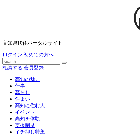
高知県移住ポータルサイト
ログイン
初めての方へ
相談する
会員登録
高知の魅力
仕事
暮らし
住まい
高知に住む人
イベント
高知を体験
支援制度
イチ押し特集