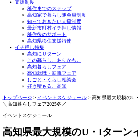
支援制度
移住までのステップ
高知家で暮らし隊会員制度
知っておきたい支援制度
最新市町村イチ押し情報
移住後のサポート
高知県移住支援特使
イチ押し特集
高知にＵターン
この暮らし、ありかも。
高知暮らしフェア
高知就職・転職フェア
しごと・くらし相談会
好き積もる、高知
トップページ
>
イベントスケジュール
> 高知県最大規模のU
＼高知暮らしフェア2025冬／
イベントスケジュール
高知県最大規模のU・Iターン