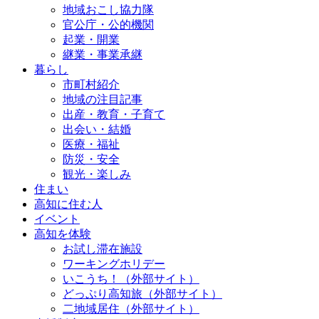
地域おこし協力隊
官公庁・公的機関
起業・開業
継業・事業承継
暮らし
市町村紹介
地域の注目記事
出産・教育・子育て
出会い・結婚
医療・福祉
防災・安全
観光・楽しみ
住まい
高知に住む人
イベント
高知を体験
お試し滞在施設
ワーキングホリデー
いこうち！（外部サイト）
どっぷり高知旅（外部サイト）
二地域居住（外部サイト）