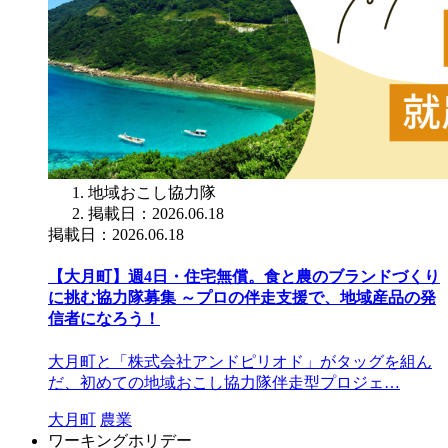
地域おこし協力隊
掲載日：2026.06.18
掲載日：2026.06.18
【大月町】週4日・住宅無償。食と農のブランドづくり
に挑む協力隊募集 ～プロの伴走支援で、地域産品の発
信者になろう！
大月町と「株式会社アンドピリオド」がタッグを組ん
だ、初めての地域おこし協力隊伴走型プロジェ…
大月町
農業
ワーキングホリデー