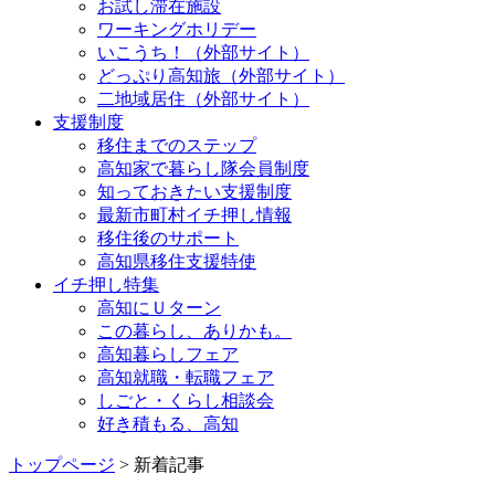
お試し滞在施設
ワーキングホリデー
いこうち！（外部サイト）
どっぷり高知旅（外部サイト）
二地域居住（外部サイト）
支援制度
移住までのステップ
高知家で暮らし隊会員制度
知っておきたい支援制度
最新市町村イチ押し情報
移住後のサポート
高知県移住支援特使
イチ押し特集
高知にＵターン
この暮らし、ありかも。
高知暮らしフェア
高知就職・転職フェア
しごと・くらし相談会
好き積もる、高知
トップページ
> 新着記事