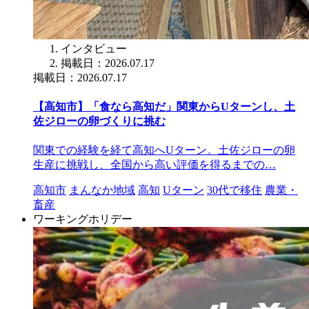
インタビュー
掲載日：2026.07.17
掲載日：2026.07.17
【高知市】「食なら高知だ」関東からUターンし、土
佐ジローの卵づくりに挑む
関東での経験を経て高知へUターン。土佐ジローの卵
生産に挑戦し、全国から高い評価を得るまでの…
高知市
まんなか地域
高知
Uターン
30代で移住
農業・
畜産
ワーキングホリデー