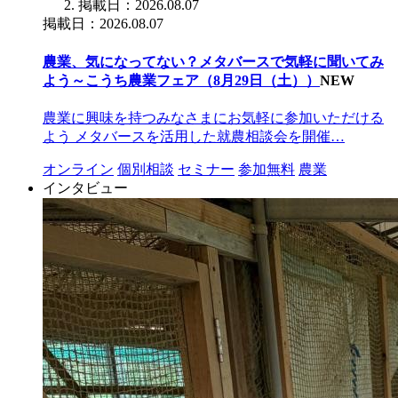
掲載日：2026.08.07
掲載日：2026.08.07
農業、気になってない？メタバースで気軽に聞いてみ
よう～こうち農業フェア（8月29日（土））
NEW
農業に興味を持つみなさまにお気軽に参加いただける
よう メタバースを活用した就農相談会を開催…
オンライン
個別相談
セミナー
参加無料
農業
インタビュー