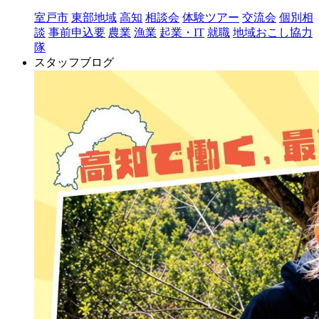
室戸市
東部地域
高知
相談会
体験ツアー
交流会
個別相
談
事前申込要
農業
漁業
起業・IT
就職
地域おこし協力
隊
スタッフブログ