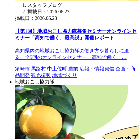
スタッフブログ
掲載日：2026.06.23
掲載日：2026.06.23
【第1回】地域おこし協力隊募集セミナーオンラインセ
ミナー「高知で働く、最高説」開催レポート
高知県内の地域おこし協力隊の働き方や暮らしに迫
る、全5回のオンラインセミナー「高知で働く、…
須崎市
馬路村
中土佐町
農業
広報・情報発信
企画・商
品開発
観光振興
地域づくり
地域おこし協力隊