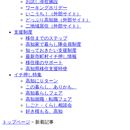
お試し滞在施設
ワーキングホリデー
いこうち！（外部サイト）
どっぷり高知旅（外部サイト）
二地域居住（外部サイト）
支援制度
移住までのステップ
高知家で暮らし隊会員制度
知っておきたい支援制度
最新市町村イチ押し情報
移住後のサポート
高知県移住支援特使
イチ押し特集
高知にＵターン
この暮らし、ありかも。
高知暮らしフェア
高知就職・転職フェア
しごと・くらし相談会
好き積もる、高知
トップページ
> 新着記事