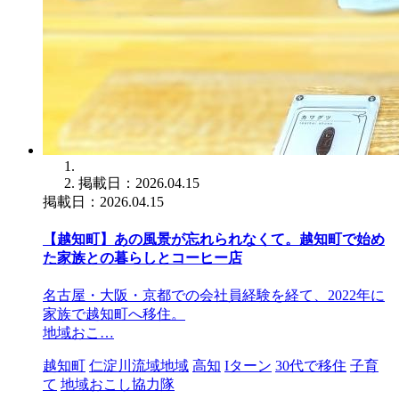
掲載日：2026.04.15
掲載日：2026.04.15
【越知町】あの風景が忘れられなくて。越知町で始め
た家族との暮らしとコーヒー店
名古屋・大阪・京都での会社員経験を経て、2022年に
家族で越知町へ移住。
地域おこ…
越知町
仁淀川流域地域
高知
Iターン
30代で移住
子育
て
地域おこし協力隊