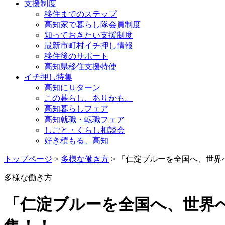
支援制度
移住までのステップ
高知家で暮らし隊会員制度
知っておきたい支援制度
最新市町村イチ押し情報
移住後のサポート
高知県移住支援特使
イチ押し特集
高知にＵターン
この暮らし、ありかも。
高知暮らしフェア
高知就職・転職フェア
しごと・くらし相談会
好き積もる、高知
トップページ
>
多様な働き方
> 「仁淀ブルーを全国へ、世
多様な働き方
「仁淀ブルーを全国へ、世界