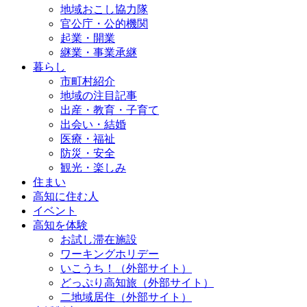
地域おこし協力隊
官公庁・公的機関
起業・開業
継業・事業承継
暮らし
市町村紹介
地域の注目記事
出産・教育・子育て
出会い・結婚
医療・福祉
防災・安全
観光・楽しみ
住まい
高知に住む人
イベント
高知を体験
お試し滞在施設
ワーキングホリデー
いこうち！（外部サイト）
どっぷり高知旅（外部サイト）
二地域居住（外部サイト）