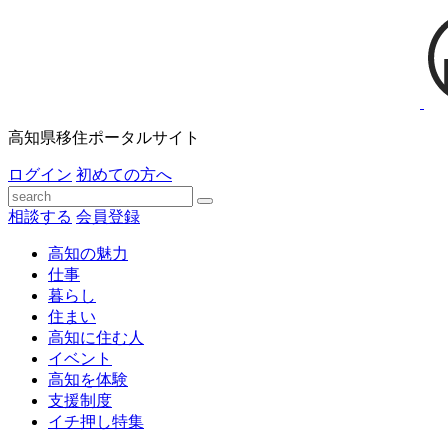
高知県移住ポータルサイト
ログイン
初めての方へ
相談する
会員登録
高知の魅力
仕事
暮らし
住まい
高知に住む人
イベント
高知を体験
支援制度
イチ押し特集