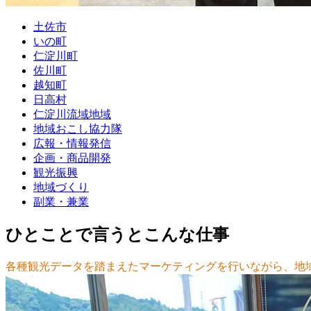
土佐市
いの町
仁淀川町
佐川町
越知町
日高村
仁淀川流域地域
地域おこし協力隊
広報・情報発信
企画・商品開発
観光振興
地域づくり
副業・兼業
ひとことで言うとこんな仕事
各種観光データを踏まえたマーケティングを行いながら、地