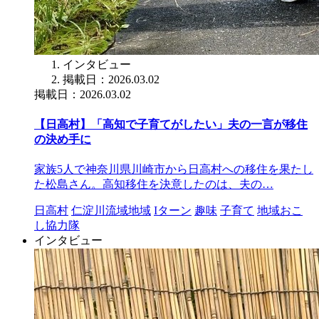
インタビュー
掲載日：2026.03.02
掲載日：2026.03.02
【日高村】「高知で子育てがしたい」夫の一言が移住
の決め手に
家族5人で神奈川県川崎市から日高村への移住を果たし
た松島さん。高知移住を決意したのは、夫の…
日高村
仁淀川流域地域
Iターン
趣味
子育て
地域おこ
し協力隊
インタビュー