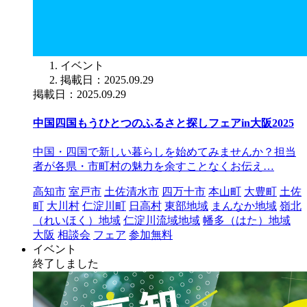
イベント
掲載日：2025.09.29
掲載日：2025.09.29
中国四国もうひとつのふるさと探しフェアin大阪2025
中国・四国で新しい暮らしを始めてみませんか？担当
者が各県・市町村の魅力を余すことなくお伝え…
高知市
室戸市
土佐清水市
四万十市
本山町
大豊町
土佐
町
大川村
仁淀川町
日高村
東部地域
まんなか地域
嶺北
（れいほく）地域
仁淀川流域地域
幡多（はた）地域
大阪
相談会
フェア
参加無料
イベント
終了しました