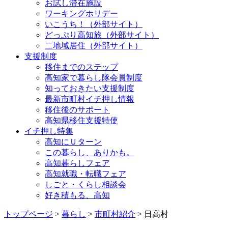
お試し滞在施設
ワーキングホリデー
いこうち！（外部サイト）
どっぷり高知旅（外部サイト）
二地域居住（外部サイト）
支援制度
移住までのステップ
高知家で暮らし隊会員制度
知っておきたい支援制度
最新市町村イチ押し情報
移住後のサポート
高知県移住支援特使
イチ押し特集
高知にＵターン
この暮らし、ありかも。
高知暮らしフェア
高知就職・転職フェア
しごと・くらし相談会
好き積もる、高知
トップページ
>
暮らし
>
市町村紹介
> 日高村