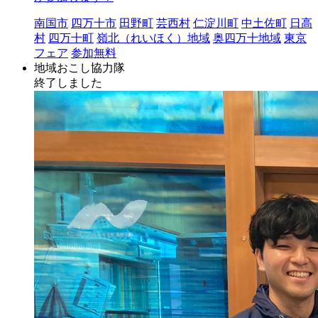
南国市
四万十市
田野町
芸西村
仁淀川町
中土佐町
日高
村
四万十町
嶺北（れいほく）地域
奥四万十地域
東京
フェア
参加無料
地域おこし協力隊
終了しました