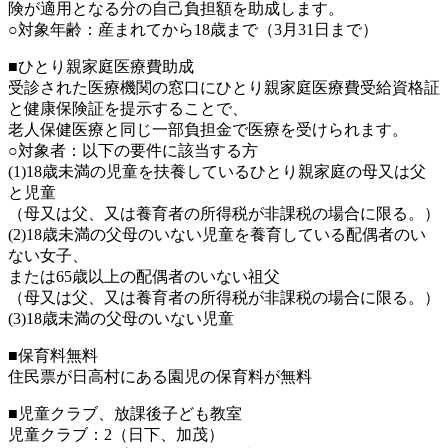
険が適用となる分の自己負担額を助成します。
○対象年齢：産まれてから18歳まで（3月31日まで）
■ひとり親家庭医療費助成
受診された医療機関の窓口にひとり親家庭医療費受給資格証
と健康保険証を提示することで、
老人保健医療と同じ一部負担金で医療を受けられます。
○対象者：以下の要件に該当する方
(1)18歳未満の児童を扶養しているひとり親家庭の母又は父
と児童
（母又は父、又は養育者の所得税が非課税の場合に限る。）
(2)18歳未満の父母のいない児童を養育している配偶者のい
ない女子、
または65歳以上の配偶者のいない祖父
（母又は父、又は養育者の所得税が非課税の場合に限る。）
(3)18歳未満の父母のいない児童
■保育料無料
住民票が日高村にある園児の保育料が無料
■児童クラブ、放課後子ども教室
児童クラブ：2（日下、加茂）