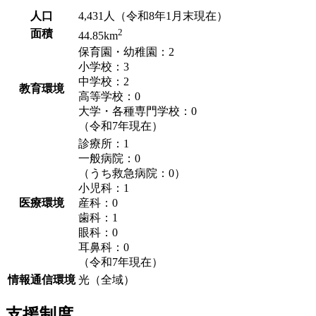
人口
4,431人（令和8年1月末現在）
2
面積
44.85km
保育園・幼稚園：2
小学校：3
中学校：2
教育環境
高等学校：0
大学・各種専門学校：0
（令和7年現在）
診療所：1
一般病院：0
（うち救急病院：0）
小児科：1
医療環境
産科：0
歯科：1
眼科：0
耳鼻科：0
（令和7年現在）
情報通信環境
光（全域）
支援制度