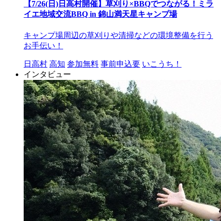
【7/26(日)日高村開催】草刈り×BBQでつながる！ミラ
イエ地域交流BBQ in 錦山満天星キャンプ場
キャンプ場周辺の草刈りや清掃などの環境整備を行う
お手伝い！
日高村
高知
参加無料
事前申込要
いこうち！
インタビュー