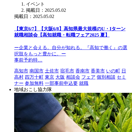
イベント
掲載日：2025.05.02
掲載日：2025.05.02
【東京6/7】【大阪6/8】高知県最大規模のU・Iターン
就職相談会【高知就職・転職フェア2025 夏】
ー企業と会える。自分が知れる。『高知で働く』の選
択肢をもっと豊かに。ー
事前予約特…
高知市
南国市
土佐市
宿毛市
香南市
香美市
いの町
日
高村
四万十町
東京
大阪
相談会
フェア
個別相談
セミ
ナー
参加無料
一部事前申込要
就職
地域おこし協力隊