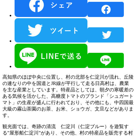
高知県のほぼ中央に位置し、村の北部を仁淀川が流れ、丘陵
の連なりの中を国道とJR線が平行して走る日高村は、農業
を主な産業としています。特産品としては、朝夕の寒暖差の
ある気候を活かした、高糖度トマトのブランド「シュガート
マト」の生産が盛んに行われており、その他にも、中四国最
大級の霧山茶園のお茶、お米、ショウガ、文旦などがありま
す。
観光面では、奇跡の清流 仁淀川（仁淀ブルー）を遊覧す
る”屋形船仁淀川”があり、その他、村の特産品を販売する村