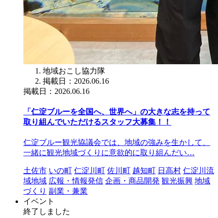
地域おこし協力隊
掲載日：2026.06.16
掲載日：2026.06.16
「仁淀ブルーを全国へ、世界へ」の大きな志を持って
取り組んでいただけるスタッフ大募集！！
仁淀ブルー観光協議会では、地域の強みを生かして、
一緒に観光地域づくりに意欲的に取り組んだい…
土佐市
いの町
仁淀川町
佐川町
越知町
日高村
仁淀川流
域地域
広報・情報発信
企画・商品開発
観光振興
地域
づくり
副業・兼業
イベント
終了しました