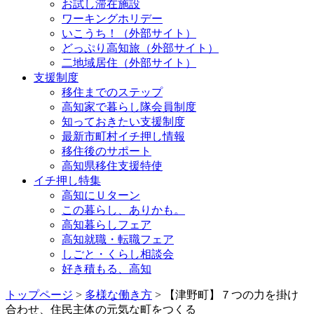
お試し滞在施設
ワーキングホリデー
いこうち！（外部サイト）
どっぷり高知旅（外部サイト）
二地域居住（外部サイト）
支援制度
移住までのステップ
高知家で暮らし隊会員制度
知っておきたい支援制度
最新市町村イチ押し情報
移住後のサポート
高知県移住支援特使
イチ押し特集
高知にＵターン
この暮らし、ありかも。
高知暮らしフェア
高知就職・転職フェア
しごと・くらし相談会
好き積もる、高知
トップページ
>
多様な働き方
> 【津野町】７つの力を掛け
合わせ、住民主体の元気な町をつくる