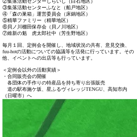
②集落活動センターしらいし（白石地区）
③集落活動センターふなと（船戸地区）
④「森の巣箱」運営委員会（床鍋地区）
⑤精華ファミリー（精華地区）
⑥貝ノ川棚田保存会（貝ノ川地区）
⑦維新の魁 虎太郎社中（芳生野地区）
毎月１回、定例会を開催し、地域状況の共有、意見交換、
fuu-hotの活動についての協議等を活発に行っています。その
他、イベントへの出店等も行っています。
＜定例会以外の活動実績＞
・合同販売会の開催
各団体の手作りの特産品を持ち寄り出張販売
道の駅布施ケ坂、星ふるヴィレッジTENGU、高知市内
（日曜市）へ