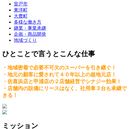
室戸市
東洋町
大豊町
多様な働き方
継業・事業承継
企画・商品開発
地域づくり
ひとことで言うとこんな仕事
・地域密着で必要不可欠のスーパーを引き継ぐ！
・地元の顧客に愛されて４０年以上の超地元店！
・佐喜浜店と甲浦店の２店舗経営でシナジー効果！
・店舗内の設備にリースはなく、社用車３台も承継で
きる！
ミッション