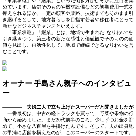
「事業承継」や「継業」といった働き方がひそかに注目を集
めています。店舗そのものや機材設備などの初期費用一式を
抑えられるほか、一定の顧客や販路、技術までもそのまま引
き継げるとして、地方暮らしを目指す若者や移住者にとって
新たなビジネスチャンスといえます。
「事業承継」「継業」とは、地域で生まれた”なりわい”を
引き継ぎつつ、第三者の新たな感性と価値観でそのものの価
値を見出し、再活性化して、地域で継続できるなりわいを営
むことです。
オーナー 手島さん親子へのインタビュ
ー
———— 夫婦二人で立ち上げたスーパーだと聞きましたが
一番最初は、中古の軽トラックを買って、野菜や果物の行
商から始めました。まだ20代前半のころ。少しずつお金を貯
めて、小さな八百屋を手掛けたんです。そして、夫の出身地
の甲浦に店舗を構えたのが、このスーパーのスタートです。