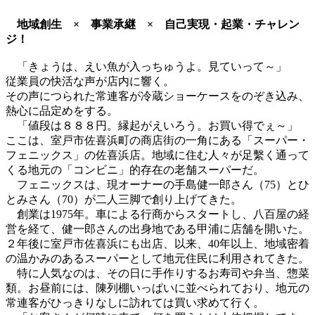
地域創生 × 事業承継 × 自己実現・起業・チャレン
ジ！
「きょうは、えい魚が入っちゅうよ。見ていって～」
従業員の快活な声が店内に響く。
その声につられた常連客が冷蔵ショーケースをのぞき込み、
熱心に品定めをする。
「値段は８８８円。縁起がえいろう。お買い得でぇ～」
ここは、室戸市佐喜浜町の商店街の一角にある「スーパー・
フェニックス」の佐喜浜店。地域に住む人々が足繫く通って
くる地元の「コンビニ」的存在の老舗スーパーだ。
フェニックスは、現オーナーの手島健一郎さん（75）とひ
とみさん（70）が二人三脚で創り上げてきた。
創業は1975年。車による行商からスタートし、八百屋の経
営を経て、健一郎さんの出身地である甲浦に店舗を開いた。
２年後に室戸市佐喜浜にも出店、以来、40年以上、地域密着
の温かみのあるスーパーとして地元住民に利用されてきた。
特に人気なのは、その日に手作りするお寿司や弁当、惣菜
類。お昼前には、陳列棚いっぱいに並べられており、地元の
常連客がひっきりなしに訪れては買い求めて行く。