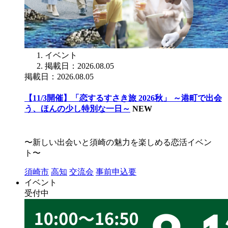
イベント
掲載日：2026.08.05
掲載日：2026.08.05
【11/3開催】「恋するすさき旅 2026秋」 ～港町で出会
う、ほんの少し特別な一日～
NEW
〜新しい出会いと須崎の魅力を楽しめる恋活イベン
ト〜
須崎市
高知
交流会
事前申込要
イベント
受付中