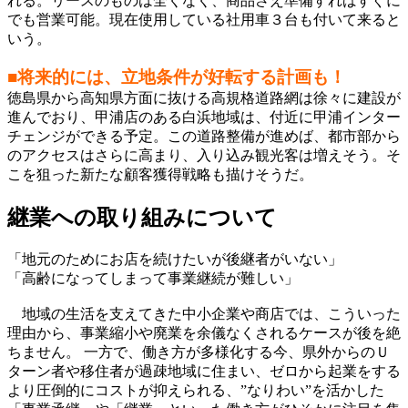
れる。リースのものは全くなく、商品さえ準備すればすぐに
でも営業可能。現在使用している社用車３台も付いて来ると
いう。
■将来的には、立地条件が好転する計画も！
徳島県から高知県方面に抜ける高規格道路網は徐々に建設が
進んでおり、甲浦店のある白浜地域は、付近に甲浦インター
チェンジができる予定。この道路整備が進めば、都市部から
のアクセスはさらに高まり、入り込み観光客は増えそう。そ
こを狙った新たな顧客獲得戦略も描けそうだ。
継業への取り組みについて
「地元のためにお店を続けたいが後継者がいない」
「高齢になってしまって事業継続が難しい」
地域の生活を支えてきた中小企業や商店では、こういった
理由から、事業縮小や廃業を余儀なくされるケースが後を絶
ちません。 一方で、働き方が多様化する今、県外からのＵ
ターン者や移住者が過疎地域に住まい、ゼロから起業をする
より圧倒的にコストが抑えられる、”なりわい”を活かした