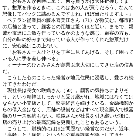
「お客さんが何時に来て、何を買うかは大体把握してま
す。惣菜を作るときに、これはあの人が買うだろう、なんて
想像してパックに詰めるんですよね。ほぼ当たりますよ～」
ベテラン従業員の藤本喜美江さん（71）が微笑む。都市部
の店舗と違って、顧客との距離は驚くほど近い。まるで、親
戚か友達にご飯を作っているかのような感じ。顧客の方も、
自分の味の好みまで知っている人が作ってくれた惣菜だけ
に、安心感はこの上ない。
「お客さん一人ひとりを丁寧に見てあげる。そして困って
いる人に手を差し伸べる」
オーナーのひとみさんが創業以来大切にしてきた店の信条
だ。
こうした心のこもった経営が地元住民に浸透し、愛され続
けてきたわけだ。
現社長は長女の咲織さん（50）。顧客の気持ちによりそ
う、という精神はしっかりと受け継がれ、地域にはなくては
ならない小売店として、堅実経営を続けている。金融機関か
らの借入金はなく、店舗の設備などはすべて現金購入で機器
類のリース契約もない。咲織さんが社長を引き継いだ後に、
店の売り上げの最高記録を更新したこともあるという。
こうして、財務的にはほぼ問題ない経営なのだが、近年、
「高齢」と「病気」という別の重要課題が浮上してきた。