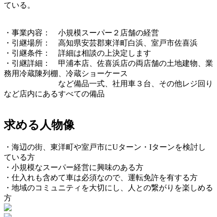
ている。
・事業内容： 小規模スーパー２店舗の経営
・引継場所： 高知県安芸郡東洋町白浜、室戸市佐喜浜
・引継条件： 詳細は相談の上決定します
・引継詳細： 甲浦本店、佐喜浜店の両店舗の土地建物、業
務用冷蔵陳列棚、冷蔵ショーケース
など備品一式、社用車３台、その他レジ回り
など店内にあるすべての備品
求める人物像
・海辺の街、東洋町や室戸市にUターン・Iターンを検討し
ている方
・小規模なスーパー経営に興味のある方
・仕入れも含めて車は必須なので、運転免許を有する方
・地域のコミュニティを大切にし、人との繋がりを楽しめる
方