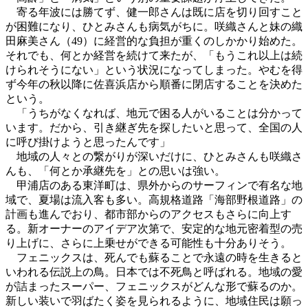
寄る年波には勝てず、健一郎さんは既に店を切り回すこと
が困難になり、ひとみさんも病気がちに。咲織さんと妹の織
田麻美さん（49）に経営的な負担が重くのしかかり始めた。
それでも、何とか経営を続けて来たが、「もうこれ以上は続
けられそうにない」という状況になってしまった。やむを得
ず今年の秋以降に佐喜浜店から順番に閉店することを決めた
という。
「うちがなくなれば、地元で困る人がいることは分かって
います。だから、引き継ぎ先を探したいと思って、全国の人
に呼び掛けようと思ったんです」
地域の人々との繋がりが深いだけに、ひとみさんも咲織さ
んも、「何とか承継先を」との思いは強い。
甲浦店のある東洋町は、県外からのサーフィンで有名な地
域で、夏場は流入客も多い。高規格道路「海部野根道路」の
計画も進んでおり、都市部からのアクセスもさらに向上す
る。新オーナーのアイデア次第で、安定的な地元密着型の売
り上げに、さらに上乗せができる可能性も十分ありそう。
フェニックスは、死んでも蘇ることで永遠の時を生きると
いわれる伝説上の鳥。日本では不死鳥と呼ばれる。地域の愛
が詰まったスーパー、フェニックスがどんな形で蘇るのか。
新しい装いで羽ばたく姿を見られるように、地域住民は願っ