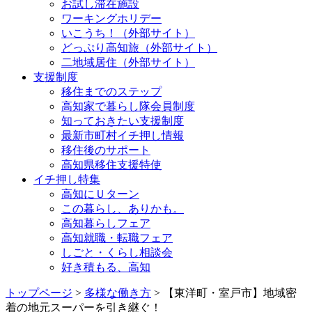
お試し滞在施設
ワーキングホリデー
いこうち！（外部サイト）
どっぷり高知旅（外部サイト）
二地域居住（外部サイト）
支援制度
移住までのステップ
高知家で暮らし隊会員制度
知っておきたい支援制度
最新市町村イチ押し情報
移住後のサポート
高知県移住支援特使
イチ押し特集
高知にＵターン
この暮らし、ありかも。
高知暮らしフェア
高知就職・転職フェア
しごと・くらし相談会
好き積もる、高知
トップページ
>
多様な働き方
> 【東洋町・室戸市】地域密
着の地元スーパーを引き継ぐ！