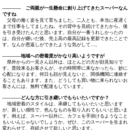
———— ご両親が一生懸命に創り上げてきたスーパーなん
ですね
父母の働く姿を見て育ちました。二人とも、本当に夜遅く
まで仕事をしてましたね。その背中を見続けてきたから、後
を引き受けたんだと思います。自分が一番うれしかったの
は、自分が継いだ後、売上高の最高記録を更新できたことで
す。なんか恩返しができたような気がして…。
————地域への密着度がかなり高いようですが
県外からの一見さん以外は、ほとんどの方が顔見知りで
す。普段来るお客さんが、その時間帯に来なかったら、妙に
心配になります。何日も顔が見えないと、関係機関に連絡す
ることもあります。また、どうしても買い物に来られないお
客さんには、無料で配達もしています。
————どんな方に引き継いでもらいたいですか？
地域密着のスタイルは、承継してもらいたいと思います
が、新しい感性で、色んなものを取り入れてもいいと思いま
す。例えば、スーパー以外に、カフェを手掛けるようなこと
もいいんじゃないでしょうか。ぜひ、このスーパーを生まれ
変わらせて、存続させて欲しいと思います。