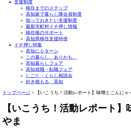
支援制度
移住までのステップ
高知家で暮らし隊会員制度
知っておきたい支援制度
最新市町村イチ押し情報
移住後のサポート
高知県移住支援特使
イチ押し特集
高知にＵターン
この暮らし、ありかも。
高知暮らしフェア
高知就職・転職フェア
しごと・くらし相談会
好き積もる、高知
トップページ
> 【いこうち！活動レポート】味噌とこんに
【いこうち！活動レポート】
やま