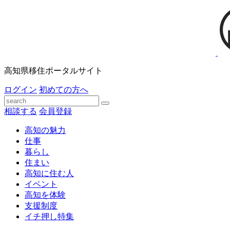
高知県移住ポータルサイト
ログイン
初めての方へ
相談する
会員登録
高知の魅力
仕事
暮らし
住まい
高知に住む人
イベント
高知を体験
支援制度
イチ押し特集