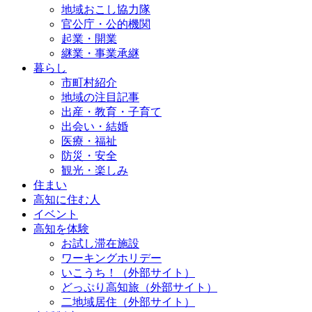
地域おこし協力隊
官公庁・公的機関
起業・開業
継業・事業承継
暮らし
市町村紹介
地域の注目記事
出産・教育・子育て
出会い・結婚
医療・福祉
防災・安全
観光・楽しみ
住まい
高知に住む人
イベント
高知を体験
お試し滞在施設
ワーキングホリデー
いこうち！（外部サイト）
どっぷり高知旅（外部サイト）
二地域居住（外部サイト）