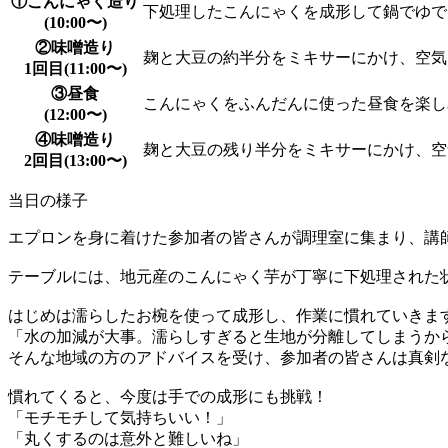
①こんにゃく造り
下処理したこんにゃくを成形して鍋でゆで
(10:00〜)
②味噌造り
麹と大豆の約半分をミキサーにかけ、空気
1回目(11:00〜)
③昼食
こんにゃくをふんだんに使った昼食を楽し
(12:00〜)
④味噌造り
麹と大豆の残り半分をミキサーにかけ、空
2回目(13:00〜)
当日の様子
エプロンを身に着けた参加者の皆さんが調理室に集まり、講
テーブルには、地元産のこんにゃく芋が丁寧に下処理された
はじめは濡らしたお椀を使って成形し、作業に慣れていきま
「水の加減が大事。濡らしすぎると生地が分離してしまうか
そんな地域の方のアドバイスを受け、参加者の皆さんは真剣
慣れてくると、今度は手での成形にも挑戦！
「モチモチして気持ちいい！」
「丸くするのは意外と難しいね」