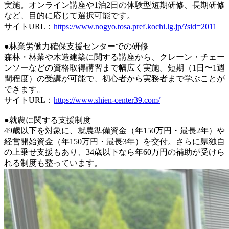
実施。オンライン講座や1泊2日の体験型短期研修、長期研修
など、目的に応じて選択可能です。
サイトURL：
https://www.nogyo.tosa.pref.kochi.lg.jp/?sid=2011
●林業労働力確保支援センターでの研修
森林・林業や木造建築に関する講座から、クレーン・チェー
ンソーなどの資格取得講習まで幅広く実施。短期（1日〜1週
間程度）の受講が可能で、初心者から実務者まで学ぶことが
できます。
サイトURL：
https://www.shien-center39.com/
●就農に関する支援制度
49歳以下を対象に、就農準備資金（年150万円・最長2年）や
経営開始資金（年150万円・最長3年）を交付。さらに県独自
の上乗せ支援もあり、34歳以下なら年60万円の補助が受けら
れる制度も整っています。