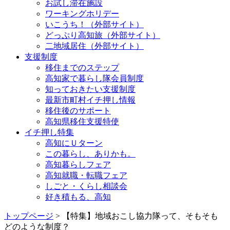
お試し滞在施設
ワーキングホリデー
いこうち！（外部サイト）
どっぷり高知旅（外部サイト）
二地域居住（外部サイト）
支援制度
移住までのステップ
高知家で暮らし隊会員制度
知っておきたい支援制度
最新市町村イチ押し情報
移住後のサポート
高知県移住支援特使
イチ押し特集
高知にＵターン
この暮らし、ありかも。
高知暮らしフェア
高知就職・転職フェア
しごと・くらし相談会
好き積もる、高知
トップページ
> 【特集】地域おこし協力隊って、そもそも
どのような制度？