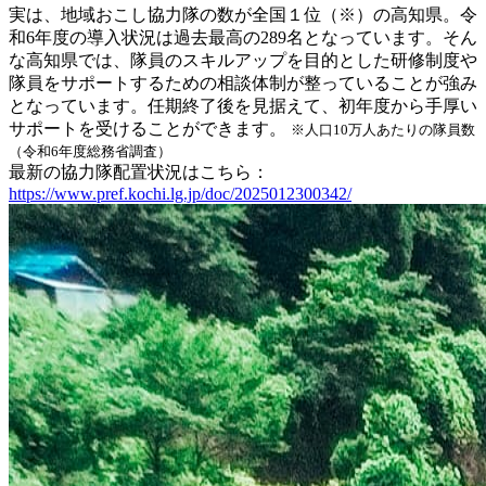
実は、地域おこし協力隊の数が全国１位（※）の高知県。令
和6年度の導入状況は過去最高の289名となっています。そん
な高知県では、隊員のスキルアップを目的とした研修制度や
隊員をサポートするための相談体制が整っていることが強み
となっています。任期終了後を見据えて、初年度から手厚い
サポートを受けることができます。
※人口10万人あたりの隊員数
（令和6年度総務省調査）
最新の協力隊配置状況はこちら：
https://www.pref.kochi.lg.jp/doc/2025012300342/