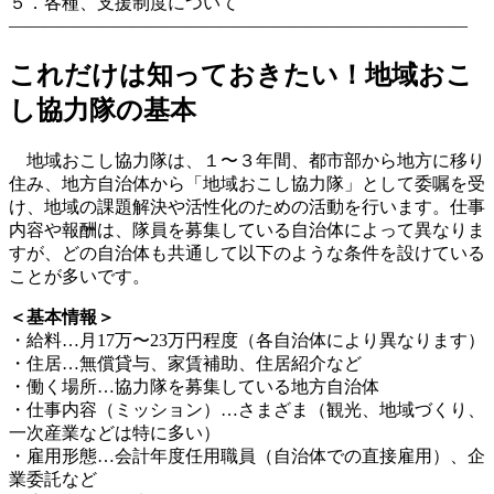
５．各種、支援制度について
――――――――――――――――――――――――――
これだけは知っておきたい！地域おこ
し協力隊の基本
地域おこし協力隊は、１〜３年間、都市部から地方に移り
住み、地方自治体から「地域おこし協力隊」として委嘱を受
け、地域の課題解決や活性化のための活動を行います。仕事
内容や報酬は、隊員を募集している自治体によって異なりま
すが、どの自治体も共通して以下のような条件を設けている
ことが多いです。
＜基本情報＞
・給料…月17万〜23万円程度（各自治体により異なります）
・住居…無償貸与、家賃補助、住居紹介など
・働く場所…協力隊を募集している地方自治体
・仕事内容（ミッション）…さまざま（観光、地域づくり、
一次産業などは特に多い）
・雇用形態…会計年度任用職員（自治体での直接雇用）、企
業委託など