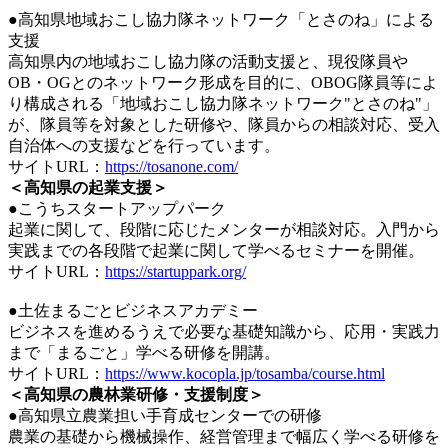
●高知県地域おこし協力隊ネットワーク「とさのね」による
支援
高知県内の地域おこし協力隊の活動支援と、現役隊員や
OB・OGとのネットワーク形成を目的に、OBOG隊員等によ
り構成される「地域おこし協力隊ネットワーク"とさのね"」
が、隊員等を対象とした研修や、隊員からの相談対応、受入
自治体への支援などを行っています。
サイトURL：
https://tosanone.com/
＜高知県の起業支援＞
●こうちスタートアップパーク
起業に関して、段階に応じたメンターが相談対応。入門から
実践までの各段階で起業に関して学べるセミナーを開催。
サイトURL：
https://startuppark.org/
●土佐まるごとビジネスアカデミー
ビジネスを進めるうえで必要な基礎知識から、応用・実践力
まで「まるごと」学べる研修を開講。
サイトURL：
https://www.kocopla.jp/tosamba/course.html
＜高知県の農林業研修・支援制度＞
●高知県立農業担い手育成センターでの研修
農業の基礎から機械操作、経営管理まで幅広く学べる研修を