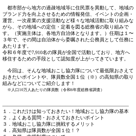
都市部から地方の過疎地域等に住民票を異動して、地域の
ブランド力を向上させるための情報発信、イベントの企画・
運営、一次産業の支援活動など様々な地域活動に取り組みな
がら、その地域への定住・定着を図る総務省の取り組みで
す。（実施主体は、各地方自治体となります。）任期は１〜
３年で、その間は自治体から委嘱された公務員として任務に
あたります。
令和６年度で7,910名の隊員が全国で活動しており、地方へ
移住するための手段として認知度が上がってきています。
今回は、そんな地域おこし協力隊について最低限おさえて
おきたいポイントや、隊員数全国１位（※）の高知県の取り
組みなどについてご紹介します！
※人口10万人あたりの隊員数（令和6年度総務省調査）
――――――――――――――――――――――――――
１．これだけは知っておきたい！地域おこし協力隊の基本
２．よくある質問・おさえておきたいポイント
３．地域おこし協力隊に挑戦するメリット
４．高知県は隊員数が全国１位！？