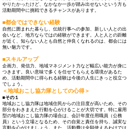
やりたかったけど、なかなか一歩が踏み出せないという方も
活動期間中に挑戦できるチャンスがあります。
■都会ではできない経験
自然に囲まれた暮らし、伝統行事への参加、新しい人との出
会いなど、地方ならではの経験ができます。人と人との距離
が近く、知らない人とも自然と仲良くなれるのは、都会には
無い魅力です。
■スキルアップ
企画力、発信力、地域マネジメント力など幅広い能力が身に
つきます。良い意味で多くを任せてもらえる環境があるた
め、活動期間中に得られる経験は今後の人生にきっと役立つ
でしょう。
＜地域おこし協力隊としての心得＞
■その１
地域おこし協力隊は地域住民からの注目度が高いため、その
部分をわきまえた行動を心がけることが大切です。特に雇用
型の地域おこし協力隊の場合は、会計年度任用職員（公務
員）という立場となるため、その自覚と責任を持ち、誠実な
言動を心がけましょう。また、活動費は全額使えるわけでは