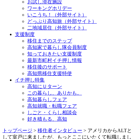
お試し滞在施設
ワーキングホリデー
いこうち！（外部サイト）
どっぷり高知旅（外部サイト）
二地域居住（外部サイト）
支援制度
移住までのステップ
高知家で暮らし隊会員制度
知っておきたい支援制度
最新市町村イチ押し情報
移住後のサポート
高知県移住支援特使
イチ押し特集
高知にＵターン
この暮らし、ありかも。
高知暮らしフェア
高知就職・転職フェア
しごと・くらし相談会
好き積もる、高知
トップページ
>
移住者インタビュー
> アメリカからALTと
して室戸に来ましたが、もっとここにいたくて転職しまし