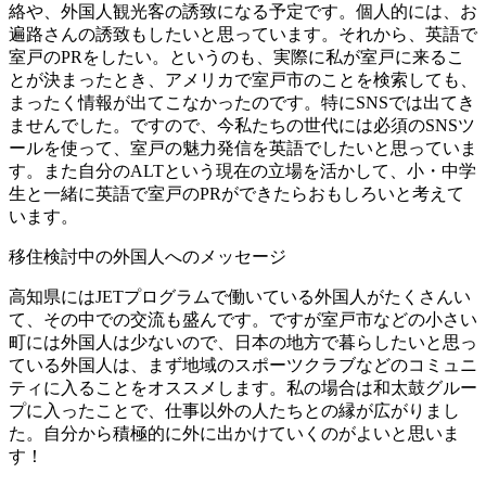
絡や、外国人観光客の誘致になる予定です。個人的には、お
遍路さんの誘致もしたいと思っています。それから、英語で
室戸のPRをしたい。というのも、実際に私が室戸に来るこ
とが決まったとき、アメリカで室戸市のことを検索しても、
まったく情報が出てこなかったのです。特にSNSでは出てき
ませんでした。ですので、今私たちの世代には必須のSNSツ
ールを使って、室戸の魅力発信を英語でしたいと思っていま
す。また自分のALTという現在の立場を活かして、小・中学
生と一緒に英語で室戸のPRができたらおもしろいと考えて
います。
移住検討中の外国人へのメッセージ
高知県にはJETプログラムで働いている外国人がたくさんい
て、その中での交流も盛んです。ですが室戸市などの小さい
町には外国人は少ないので、日本の地方で暮らしたいと思っ
ている外国人は、まず地域のスポーツクラブなどのコミュニ
ティに入ることをオススメします。私の場合は和太鼓グルー
プに入ったことで、仕事以外の人たちとの縁が広がりまし
た。自分から積極的に外に出かけていくのがよいと思いま
す！