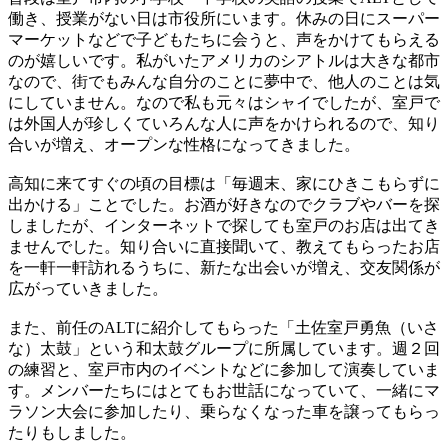
働き、授業がない日は市役所にいます。休みの日にスーパー
マーケットなどで子どもたちに会うと、声をかけてもらえる
のが嬉しいです。私がいたアメリカのシアトルは大きな都市
なので、街でもみんな自分のことに夢中で、他人のことは気
にしていません。なので私も元々はシャイでしたが、室戸で
は外国人が珍しくていろんな人に声をかけられるので、知り
合いが増え、オープンな性格になってきました。
高知に来てすぐの頃の目標は「毎週末、家にひきこもらずに
出かける」ことでした。お酒が好きなのでクラブやバーを探
しましたが、インターネットで探しても室戸のお店は出てき
ませんでした。知り合いに直接聞いて、教えてもらったお店
を一軒一軒訪れるうちに、新たな出会いが増え、交友関係が
広がっていきました。
また、前任のALTに紹介してもらった「土佐室戸勇魚（いさ
な）太鼓」という和太鼓グループに所属しています。週２回
の練習と、室戸市内のイベントなどに参加して演奏していま
す。メンバーたちにはとてもお世話になっていて、一緒にマ
ラソン大会に参加したり、乗らなくなった車を譲ってもらっ
たりもしました。