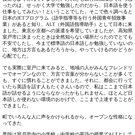
ったのは、せっかく大学で勉強したのだから、日本語を使う
仕事をしてみたい！ということでした。そこで色々調べると
日本のJETプログラム（語学指導等を行う外国青年招致事
業）があると知り、ALT（外国語指導助手）として日本に来
ました。東京か京都への派遣を希望していましたが、高知県
室戸市に決まったときは全然知らない場所だったのでとても
不安でしたし、今まで標準語の日本語しか勉強していないの
に、地方は方言もあるだろうから、やっていけるのかどうか
心配でした。
でも実際に室戸に来てみると、地域の人がみんなフレンドリ
ーでオープンなので、方言で言葉が分からないことが多くて
も、すぐに慣れることができました。それに、都会に行って
いたら英語を話す人もたくさんいるので、私はここまで日本
語が話せるようにならなかったかもしれません。ほとんど日
本語しか使わない環境のおかげで、ここまで上達することが
できました。
町でいろんな人に声をかけられるから、オープンな性格にな
ってきた
普段は室戸市内の小学校・中学校の英語の授業でALTとして