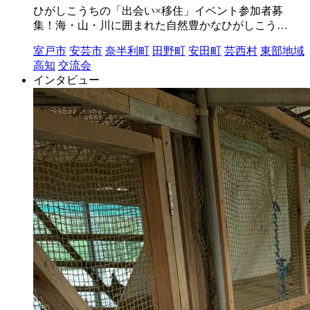
ひがしこうちの「出会い×移住」イベント参加者募
集！海・山・川に囲まれた自然豊かなひがしこう…
室戸市
安芸市
奈半利町
田野町
安田町
芸西村
東部地域
高知
交流会
インタビュー