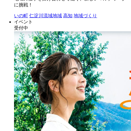
に挑戦！
いの町
仁淀川流域地域
高知
地域づくり
イベント
受付中