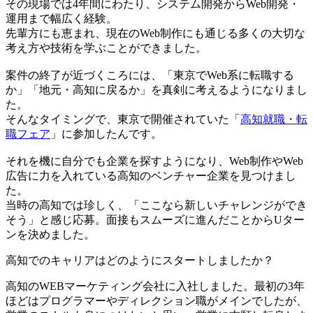
その現場では4年間にわたり、システム開発からWeb開発・
運用まで幅広く経験。
先輩方にも恵まれ、現在のWeb制作にも通じる多くの大切な
考え方や技術を学ぶことができました。
案件の終了が近づくころには、「東京でWeb系に転職する
か」「地元・高知に戻るか」を真剣に考えるようになりまし
た。
そんなタイミングで、東京で開催されていた「
高知就職・転
職フェア
」に参加したんです。
それを機に自分でも企業を探すようになり、Web制作やWeb
広告に力を入れている高知のベンチャー企業を見つけまし
た。
当時の高知では珍しく、「ここなら新しいチャレンジができ
そう」と感じ応募。面接もスムーズに進んだことからUター
ンを決めました。
高知でのキャリアはどのようにスタートしましたか？
高知のWEBマーケティング会社に入社しました。最初の3年
ほどはプログラマーやディレクション職がメインでしたが、