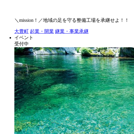
＼mission！／地域の足を守る整備工場を承継せよ！！
大豊町
起業・開業
継業・事業承継
イベント
受付中