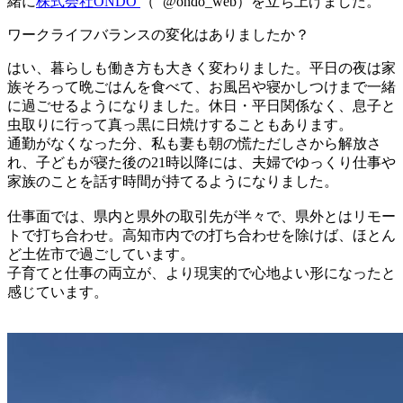
緒に
株式会社ONDO
（
@ondo_web
）を立ち上げました。
ワークライフバランスの変化はありましたか？
はい、暮らしも働き方も大きく変わりました。平日の夜は家
族そろって晩ごはんを食べて、お風呂や寝かしつけまで一緒
に過ごせるようになりました。休日・平日関係なく、息子と
虫取りに行って真っ黒に日焼けすることもあります。
通勤がなくなった分、私も妻も朝の慌ただしさから解放さ
れ、子どもが寝た後の21時以降には、夫婦でゆっくり仕事や
家族のことを話す時間が持てるようになりました。
仕事面では、県内と県外の取引先が半々で、県外とはリモー
トで打ち合わせ。高知市内での打ち合わせを除けば、ほとん
ど土佐市で過ごしています。
子育てと仕事の両立が、より現実的で心地よい形になったと
感じています。