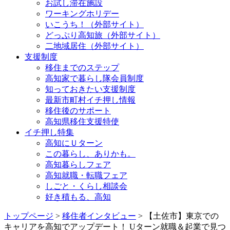
お試し滞在施設
ワーキングホリデー
いこうち！（外部サイト）
どっぷり高知旅（外部サイト）
二地域居住（外部サイト）
支援制度
移住までのステップ
高知家で暮らし隊会員制度
知っておきたい支援制度
最新市町村イチ押し情報
移住後のサポート
高知県移住支援特使
イチ押し特集
高知にＵターン
この暮らし、ありかも。
高知暮らしフェア
高知就職・転職フェア
しごと・くらし相談会
好き積もる、高知
トップページ
>
移住者インタビュー
> 【土佐市】東京での
キャリアを高知でアップデート！ Uターン就職＆起業で見つ