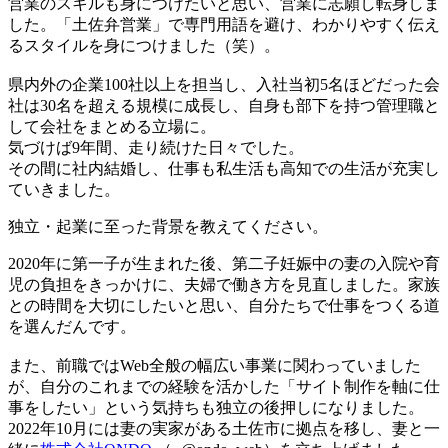
営業のスキルも身につけたいと思い、営業に志願し転身しま
した。「土佐弁営業」で専門用語を避け、わかりやすく伝え
るスタイルを身につけました（笑）。
県内外の企業100社以上を担当し、入社当初5名ほどだった会
社は30名を超える規模に成長し、自身も部下を持つ管理職と
して会社をまとめる立場に。
気づけば9年間、走り続けた日々でした。
その間に社内結婚し、仕事も私生活も高知での生活が充実し
ていきました。
独立・起業に至った背景を教えてください。
2020年に第一子が生まれた後、第二子妊娠中の妻の入院や育
児の負担をきっかけに、夫婦で働き方を見直しました。家族
との時間を大切にしたいと思い、自分たちで仕事をつくる道
を選んだんです。
また、前職ではWeb全般の幅広い事業に関わっていました
が、自分のこれまでの経験を活かした「サイト制作を軸に仕
事をしたい」という気持ちも独立の後押しになりました。
2022年10月には妻の実家がある土佐市に拠点を移し、妻と一