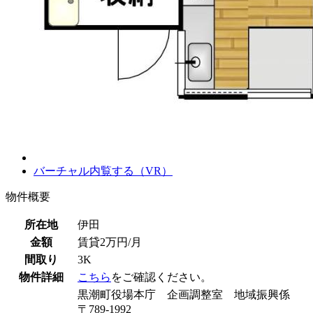
バーチャル内覧する（VR）
物件概要
所在地
伊田
金額
賃貸2万円/月
間取り
3K
物件詳細
こちら
をご確認ください。
黒潮町役場本庁 企画調整室 地域振興係
〒789-1992