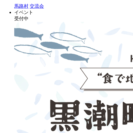
馬路村
交流会
イベント
受付中