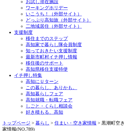
お試し滞在施設
ワーキングホリデー
いこうち！（外部サイト）
どっぷり高知旅（外部サイト）
二地域居住（外部サイト）
支援制度
移住までのステップ
高知家で暮らし隊会員制度
知っておきたい支援制度
最新市町村イチ押し情報
移住後のサポート
高知県移住支援特使
イチ押し特集
高知にＵターン
この暮らし、ありかも。
高知暮らしフェア
高知就職・転職フェア
しごと・くらし相談会
好き積もる、高知
トップページ
>
暮らし
>
住まい・空き家情報
> 黒潮町空き
家情報(NO.789)