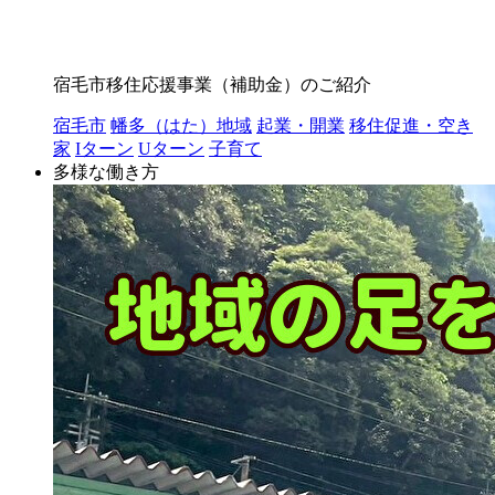
宿毛市移住応援事業（補助金）のご紹介
宿毛市
幡多（はた）地域
起業・開業
移住促進・空き
家
Iターン
Uターン
子育て
多様な働き方