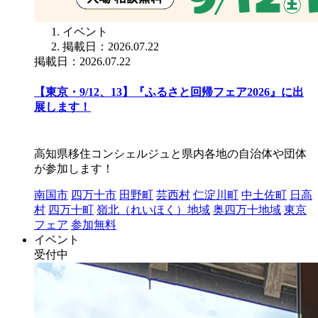
イベント
掲載日：2026.07.22
掲載日：2026.07.22
【東京・9/12、13】『ふるさと回帰フェア2026』に出
展します！
高知県移住コンシェルジュと県内各地の自治体や団体
が参加します！
南国市
四万十市
田野町
芸西村
仁淀川町
中土佐町
日高
村
四万十町
嶺北（れいほく）地域
奥四万十地域
東京
フェア
参加無料
イベント
受付中