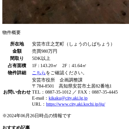
物件概要
所在地
安芸市庄之芝町（しょうのしばちょう）
金額
売買980万円
間取り
5DK以上
占有面積
1F : 143.20㎡ 2F：41.64㎡
物件詳細
こちら
をご確認ください。
安芸市役所 企画調整課
〒784-8501 高知県安芸市土居82番地1
お問い合わせ
TEL：0887-35-1012 ／ FAX：0887-35-4445
E-mail：
kikaku@city.aki.lg.jp
URL：
https://www.city.aki.kochi.jp/iju/
※2024年06月26日時点の情報です
おすすめ記事