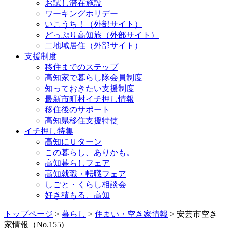
お試し滞在施設
ワーキングホリデー
いこうち！（外部サイト）
どっぷり高知旅（外部サイト）
二地域居住（外部サイト）
支援制度
移住までのステップ
高知家で暮らし隊会員制度
知っておきたい支援制度
最新市町村イチ押し情報
移住後のサポート
高知県移住支援特使
イチ押し特集
高知にＵターン
この暮らし、ありかも。
高知暮らしフェア
高知就職・転職フェア
しごと・くらし相談会
好き積もる、高知
トップページ
>
暮らし
>
住まい・空き家情報
> 安芸市空き
家情報（No.155)