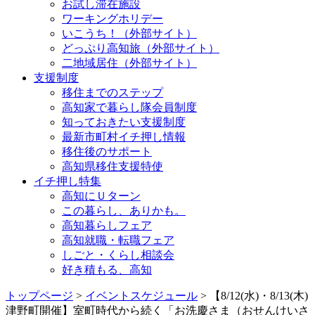
お試し滞在施設
ワーキングホリデー
いこうち！（外部サイト）
どっぷり高知旅（外部サイト）
二地域居住（外部サイト）
支援制度
移住までのステップ
高知家で暮らし隊会員制度
知っておきたい支援制度
最新市町村イチ押し情報
移住後のサポート
高知県移住支援特使
イチ押し特集
高知にＵターン
この暮らし、ありかも。
高知暮らしフェア
高知就職・転職フェア
しごと・くらし相談会
好き積もる、高知
トップページ
>
イベントスケジュール
> 【8/12(水)・8/13(木)
津野町開催】室町時代から続く「お洗慶さま（おせんけいさ