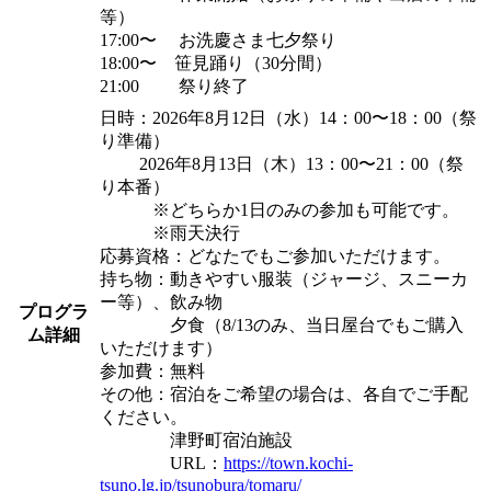
等）
17:00〜 お洗慶さま七夕祭り
18:00〜 笹見踊り（30分間）
21:00 祭り終了
日時：2026年8月12日（水）14：00〜18：00（祭
り準備）
2026年8月13日（木）13：00〜21：00（祭
り本番）
※どちらか1日のみの参加も可能です。
※雨天決行
応募資格：どなたでもご参加いただけます。
持ち物：動きやすい服装（ジャージ、スニーカ
ー等）、飲み物
プログラ
夕食（8/13のみ、当日屋台でもご購入
ム詳細
いただけます）
参加費：無料
その他：宿泊をご希望の場合は、各自でご手配
ください。
津野町宿泊施設
URL：
https://town.kochi-
tsuno.lg.jp/tsunobura/tomaru/