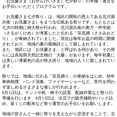
「お洗慶さま（おせんけいさま）七夕祭り」の準備・運営を
お手伝いいただくプログラムです。
「お洗慶さま七夕祭り」は、地区の開拓の恩人である北川源
兵衛（お洗慶さま）をまつる伝統ある祭りです。もともとは
七夕の時期に例大祭が行われ、北川源兵衛の奥方・申学姫
（さるがくひめ）が考案したと伝わる「笹見踊（ささみおど
り）」が奉納されていました。現在は毎年お盆の時期に開催
されており、地域の夏の風物詩として親しまれています。
また、地区には「お洗慶さま」と呼ばれる祠があり、その傍
らには高知県天然記念物の「大藤」があります。毎年初夏に
は美しい薄紫色の花が咲き誇り、地域の人々に親しまれてい
ます。
祭りでは、地域に伝わる「笹見踊り」の奉納をはじめ、幼年
奉納相撲、バンド演奏、ファイヤーショーなど、世代を問わ
ず楽しめるさまざまな催しが行われます。
8月12日は、テントや机・椅子の設置、配線作業など祭りの
準備を行います。8月13日は、出店での販売補助やパック詰
め、富くじの配布など祭り運営のお手伝いをお願いします。
地域の皆さんと一緒に祭りを支えながら交流することで、北