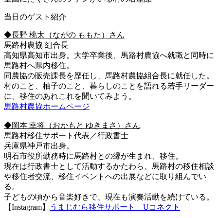
当日のゲスト紹介
◆長野 桃太（ながの ももた）さん
馬路村農協 組合長
高知県高知市出身。大学卒業後、馬路村農協へ就職と同時に
馬路村へ県内移住。
同農協の販売課長を歴任し、馬路村農協組合長に就任した。
村のこと、柚子のこと、暮らしのことを語れる若手リーダー
に、移住のあれこれを聞いてみよう。
馬路村農協ホームページ
◆岡本 幸将（おかもと ゆきまさ）さん
馬路村移住サポート代表／行政書士
兵庫県神戸市出身。
明石市役所勤務時に馬路村との縁が生まれ、移住。
現在は行政書士として活動するかたわら、馬路村の移住相談
や移住者交流、移住イベントへの出展などに取り組んでい
る。
子どもの頃から音楽好きで、現在も演奏活動を続けている。
【Instagram】
うまじむら移住サポート Uコネクト