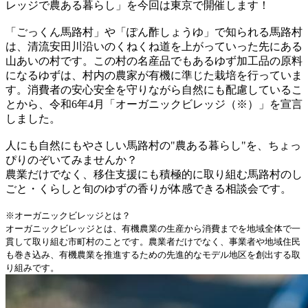
レッジで農ある暮らし」を今回は東京で開催します！
「ごっくん馬路村」や「ぽん酢しょうゆ」で知られる馬路村
は、清流安田川沿いのくねくね道を上がっていった先にある
山あいの村です。この村の名産品でもあるゆず加工品の原料
になるゆずは、村内の農家が有機に準じた栽培を行っていま
す。消費者の安心安全を守りながら自然にも配慮しているこ
とから、令和6年4月「オーガニックビレッジ（※）」を宣言
しました。
人にも自然にもやさしい馬路村の"農ある暮らし"を、ちょっ
ぴりのぞいてみませんか？
農業だけでなく、移住支援にも積極的に取り組む馬路村のし
ごと・くらしと旬のゆずの香りが体感できる相談会です。
※オーガニックビレッジとは？
オーガニックビレッジとは、有機農業の生産から消費までを地域全体で一
貫して取り組む市町村のことです。農業者だけでなく、事業者や地域住民
も巻き込み、有機農業を推進するための先進的なモデル地区を創出する取
り組みです。