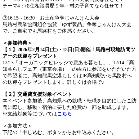
テーマ4：移住相談員歴９年・村の子育てなら任せて！
③16:15～16:30 お土産争奪じゃんけん大会
馬路村農業協同組合協賛「ゆず製品」争奪じゃんけん大会
で、ご自宅でも馬路村をご体感ください。
＜参加特典＞
【１】2026年2月14日(土)・15日(日)開催！馬路村現地訪問ツ
アーの送迎をプレゼント
12/13「オーガニックビレッジで農ある暮らし」、12/14「高
知暮らしフェア（東京会場）」の両方に参加をいただいた方
で希望者に、高知龍馬空港もしくはJR高知駅から馬路村へ
の送迎をプレゼントします。詳しくは会場で♪
【２】交通費支援対象イベント
本イベント参加後、高知県への就職・転職を目的にしたご訪
問に際し、移動・宿泊に要した経費の一部を助成します。
※支給対象等については
こちら
＜参加方法＞
下記の「申し込む」ボタンからお申込みください。