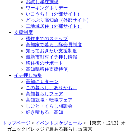
お試し滞在施設
ワーキングホリデー
いこうち！（外部サイト）
どっぷり高知旅（外部サイト）
二地域居住（外部サイト）
支援制度
移住までのステップ
高知家で暮らし隊会員制度
知っておきたい支援制度
最新市町村イチ押し情報
移住後のサポート
高知県移住支援特使
イチ押し特集
高知にＵターン
この暮らし、ありかも。
高知暮らしフェア
高知就職・転職フェア
しごと・くらし相談会
好き積もる、高知
トップページ
>
イベントスケジュール
> 【東京・12/13】オ
ーガニックビレッジで農ある暮らし in 東京