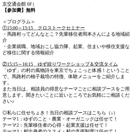
京交通会館 6F）
【参加費】無料
＜プログラム＞
①15:00～15:15 クロストークセミナー
・馬路村ってどんなとこ？先輩移住者岡本さんによる地域紹
介
・企業就職、地域おこし協力隊、起業、住まいや移住支援な
ど移住に関する情報紹介
②15:15～16:15 ゆず絞りワークショップ＆交流タイム
「ゆず」の村の風物詩を東京でちょこっと体感！ということ
で、馬路村の柚子栽培の特徴、体験メニューをご紹介しま
す。
また当日は、相談員の得意なテーマごとに相談ブースをご用
意します。聞きたいことに近いところでお気軽にご相談くだ
さい♪
◎私らに任せちょき！当日の相談ブースはこちら（↓）
テーマ1：ゆずのこと・農業・オーガニックは任せて！
テーマ2：先輩移住者の心得・起業支援は任せて！
テーマ3：村出身者のススメ・村の支援制度は任せて！