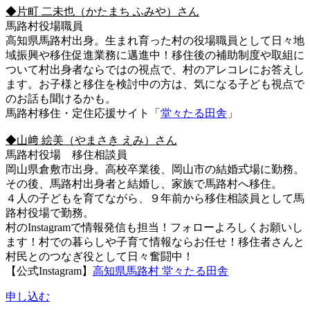
◆片町 二未也（かたまち ふみや）さん
馬路村役場職員
高知県馬路村出身。生まれ育った村の役場職員として日々地
域振興や移住促進業務に邁進中！移住後の補助制度や取組に
ついて村出身者ならではの視点で、村のアレコレにお答えし
ます。お子様と移住を検討中の方は、気になる子ども視点で
のお話も聞けるかも。
馬路村移住・定住応援サイト「
堂々たる田舎
」
◆山﨑 絵美（やまさき えみ）さん
馬路村役場 移住相談員
岡山県倉敷市出身。高校卒業後、岡山市の結婚式場に勤務。
その後、馬路村出身者と結婚し、家族で馬路村へ移住。
４人の子どもを育てながら、９年前から移住相談員として馬
路村役場で勤務。
村のInstagramで情報発信も担当！フォローよろしくお願いし
ます！村での暮らしや子育て情報ならお任せ！移住者さんと
村民とのつなぎ役として日々奮闘中！
【公式Instagram】
高知県馬路村 堂々たる田舎
申し込む