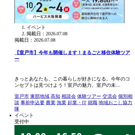
イベント
掲載日：2026.07.08
掲載日：2026.07.08
【室戸市】今年も開催します！まるごと移住体験ツア
ー
きっとあなたも、この暮らしが好きになる。今年のコ
ンセプトは見つけよう！室戸の魅力、室戸の未…
室戸市
東部地域
高知
相談会
体験ツアー
交流会
個別相
談
事前申込要
農業
漁業
起業・IT
就職
地域おこし協力
隊
イベント
受付中