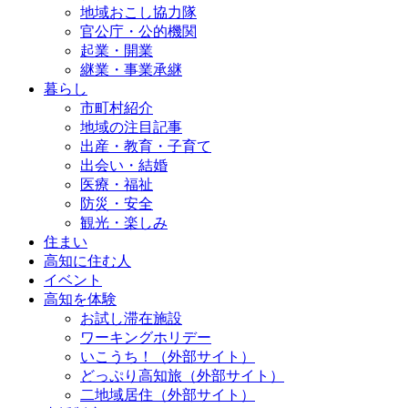
地域おこし協力隊
官公庁・公的機関
起業・開業
継業・事業承継
暮らし
市町村紹介
地域の注目記事
出産・教育・子育て
出会い・結婚
医療・福祉
防災・安全
観光・楽しみ
住まい
高知に住む人
イベント
高知を体験
お試し滞在施設
ワーキングホリデー
いこうち！（外部サイト）
どっぷり高知旅（外部サイト）
二地域居住（外部サイト）