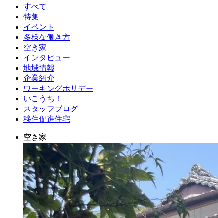
すべて
特集
イベント
多様な働き方
空き家
インタビュー
地域情報
企業紹介
ワーキングホリデー
いこうち！
スタッフブログ
移住促進住宅
空き家