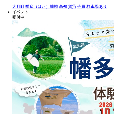
大月町
幡多（はた）地域
高知
賃貸
売買
駐車場あり
イベント
受付中