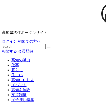
高知県移住ポータルサイト
ログイン
初めての方へ
相談する
会員登録
高知の魅力
仕事
暮らし
住まい
高知に住む人
イベント
高知を体験
支援制度
イチ押し特集