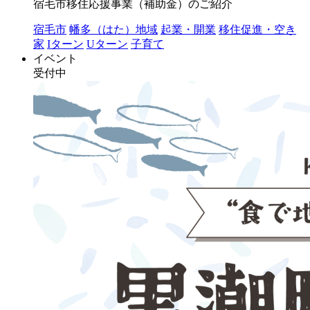
宿毛市移住応援事業（補助金）のご紹介
宿毛市
幡多（はた）地域
起業・開業
移住促進・空き
家
Iターン
Uターン
子育て
イベント
受付中