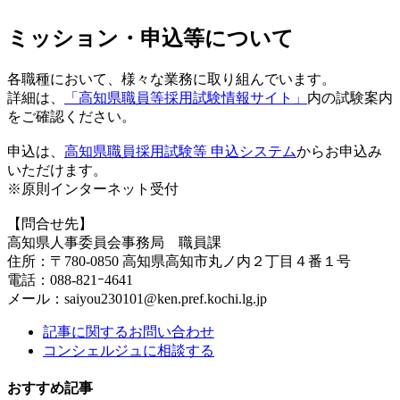
ミッション・申込等について
各職種において、様々な業務に取り組んでいます。
詳細は、
「高知県職員等採用試験情報サイト」
内の試験案内
をご確認ください。
申込は、
高知県職員採用試験等 申込システム
からお申込み
いただけます。
※原則インターネット受付
【問合せ先】
高知県人事委員会事務局 職員課
住所：〒780-0850 高知県高知市丸ノ内２丁目４番１号
電話：088-821ｰ4641
メール：saiyou230101@ken.pref.kochi.lg.jp
記事に関するお問い合わせ
コンシェルジュに相談する
おすすめ記事