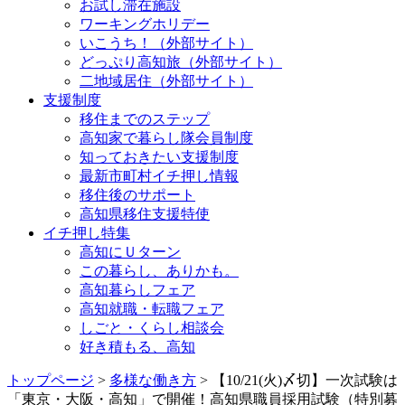
お試し滞在施設
ワーキングホリデー
いこうち！（外部サイト）
どっぷり高知旅（外部サイト）
二地域居住（外部サイト）
支援制度
移住までのステップ
高知家で暮らし隊会員制度
知っておきたい支援制度
最新市町村イチ押し情報
移住後のサポート
高知県移住支援特使
イチ押し特集
高知にＵターン
この暮らし、ありかも。
高知暮らしフェア
高知就職・転職フェア
しごと・くらし相談会
好き積もる、高知
トップページ
>
多様な働き方
> 【10/21(火)〆切】一次試験は
「東京・大阪・高知」で開催！高知県職員採用試験（特別募