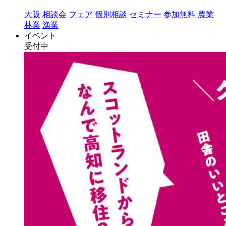
大阪
相談会
フェア
個別相談
セミナー
参加無料
農業
林業
漁業
イベント
受付中