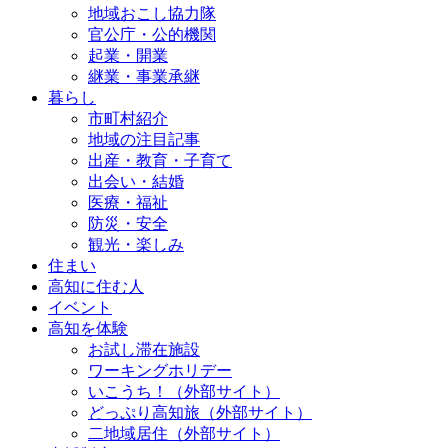
地域おこし協力隊
官公庁・公的機関
起業・開業
継業・事業承継
暮らし
市町村紹介
地域の注目記事
出産・教育・子育て
出会い・結婚
医療・福祉
防災・安全
観光・楽しみ
住まい
高知に住む人
イベント
高知を体験
お試し滞在施設
ワーキングホリデー
いこうち！（外部サイト）
どっぷり高知旅（外部サイト）
二地域居住（外部サイト）