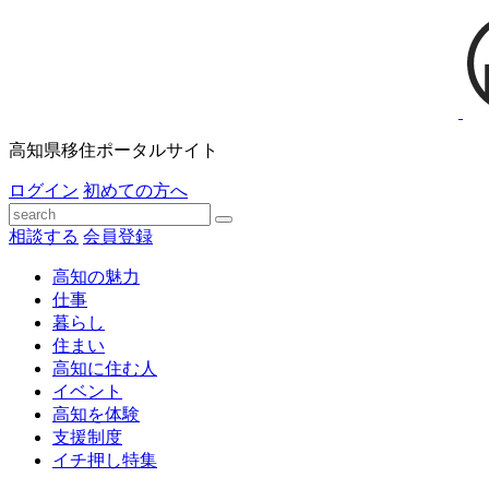
高知県移住ポータルサイト
ログイン
初めての方へ
相談する
会員登録
高知の魅力
仕事
暮らし
住まい
高知に住む人
イベント
高知を体験
支援制度
イチ押し特集