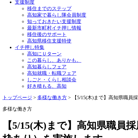
支援制度
移住までのステップ
高知家で暮らし隊会員制度
知っておきたい支援制度
最新市町村イチ押し情報
移住後のサポート
高知県移住支援特使
イチ押し特集
高知にＵターン
この暮らし、ありかも。
高知暮らしフェア
高知就職・転職フェア
しごと・くらし相談会
好き積もる、高知
トップページ
>
多様な働き方
> 【5/15(木)まで】高知県
多様な働き方
【5/15(木)まで】高知県職