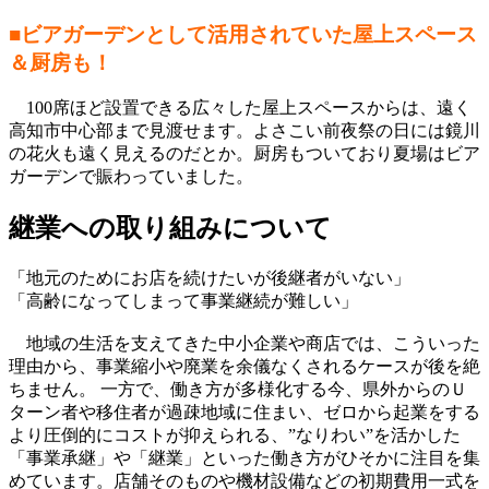
■ビアガーデンとして活用されていた屋上スペース
＆厨房も！​
100席ほど設置できる広々した屋上スペースからは、遠く
高知市中心部まで見渡せます。よさこい前夜祭の日には鏡川
の花火も遠く見えるのだとか。厨房もついており夏場はビア
ガーデンで賑わっていました。
継業への取り組みについて
「地元のためにお店を続けたいが後継者がいない」
「高齢になってしまって事業継続が難しい」
地域の生活を支えてきた中小企業や商店では、こういった
理由から、事業縮小や廃業を余儀なくされるケースが後を絶
ちません。 一方で、働き方が多様化する今、県外からのＵ
ターン者や移住者が過疎地域に住まい、ゼロから起業をする
より圧倒的にコストが抑えられる、”なりわい”を活かした
「事業承継」や「継業」といった働き方がひそかに注目を集
めています。店舗そのものや機材設備などの初期費用一式を