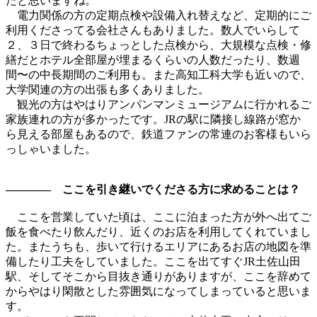
たと思いますね。
電力関係の方の定期点検や設備入れ替えなど、定期的にご
利用くださってる会社さんもありました。数人でいらして
２、３日で終わるちょっとした点検から、大規模な点検・修
繕だとホテル全部屋が埋まるくらいの人数だったり、数週
間〜の中長期間のご利用も。また高知工科大学も近いので、
大学関連の方の出張も多くありました。
観光の方はやはりアンパンマンミュージアムに行かれるご
家族連れの方が多かったです。JRの駅に隣接し線路が窓か
ら見える部屋もあるので、鉄道ファンの常連のお客様もいら
っしゃいました。
———— ここを引き継いでくださる方に求めることは？
ここを営業していた頃は、ここに泊まった方が外へ出てご
飯を食べたり飲んだり、近くのお店を利用してくれていまし
た。またうちも、歩いて行けるエリアにあるお店の地図を準
備したり工夫をしていました。ここを出てすぐJR土佐山田
駅、そしてそこから目抜き通りがありますが、ここを辞めて
からやはり閑散とした雰囲気になってしまっていると思いま
す。