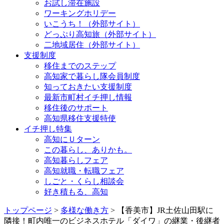
お試し滞在施設
ワーキングホリデー
いこうち！（外部サイト）
どっぷり高知旅（外部サイト）
二地域居住（外部サイト）
支援制度
移住までのステップ
高知家で暮らし隊会員制度
知っておきたい支援制度
最新市町村イチ押し情報
移住後のサポート
高知県移住支援特使
イチ押し特集
高知にＵターン
この暮らし、ありかも。
高知暮らしフェア
高知就職・転職フェア
しごと・くらし相談会
好き積もる、高知
トップページ
>
多様な働き方
> 【香美市】JR土佐山田駅に
隣接！町内唯一のビジネスホテル「ダイワ」の継業・後継者