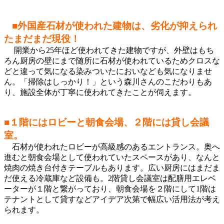
■外国産石材が使われた建物は、劣化が抑えられ
たまだまだ現役！
開業から25年ほど使われてきた建物ですが、外壁はもち
ろん厨房の壁にまで随所に石材が使われているためクロスな
どと違って気になる染みついたにおいなども気になりませ
ん。「掃除はしっかり！」という森川さんのこだわりもあ
り、施設全体が丁寧に使われてきたことが伺えます。
■１階にはロビーと朝食会場、２階には貸し会議
室。​
石材が使われたロビーが高級感のあるエントランス。奥へ
進むと朝食会場として使われていたスペースがあり、なんと
焼肉の焼き台付きテーブルもあります。広い厨房にはまだま
だ使える冷蔵庫など設備も。2階貸し会議室は配膳用エレベ
ーターが１階と繋がっており、朝食会場を２階にして1階は
テナントとして貸すなどアイデア次第で幅広い活用法が考え
られます。