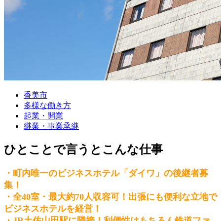
香美市
多様な働き方
起業・開業
継業・事業承継
ひとことで言うとこんな仕事
・町内唯一のビジネスホテル「ダイワ」の後継者募
集！
・全40室・最大約70人収容可！出張にも便利な立地で
ビジネスホテルを経営！
・JR土佐山田駅に隣接！利便性はもちろん鉄道ファ