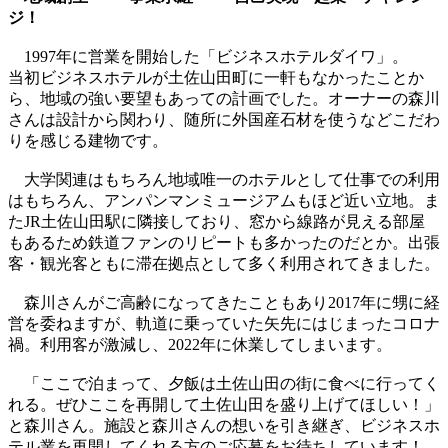
ジ！
1997年に営業を開始した「ビジネスホテルダイワ」。
当初ビジネスホテルが土佐山田町に一軒もなかったことか
ら、地域の強い要望もあっての計画でした。オーナーの森川
さんは設計から関わり、随所に外国産石材を使うなどこだわ
りを感じる建物です。
大学関連はもちろん地域唯一のホテルとして仕事での利用
はもちろん、アンパンマンミュージアムもほど近い立地。ま
たJR土佐山田駅に隣接しており、窓から線路が見える部屋
もあるため鉄道ファンのリピートも多かったのだとか。出張
客・観光客ともに滞在拠点として多く利用されてきました。
森川さんがご高齢になってきたこともあり2017年に甥に経
営を委ねますが、軌道に乗っていた矢先にはじまったコロナ
禍。利用客が激減し、2022年に休業してしまいます。
「ここで泊まって、夕飯は土佐山田の街に食べに行ってく
れる。ぜひここを再開して土佐山田を盛り上げてほしい！」
と森川さん。施設と森川さんの想いを引き継ぎ、ビジネスホ
テル業を再開してくれる方のご応募をお待ちしています！