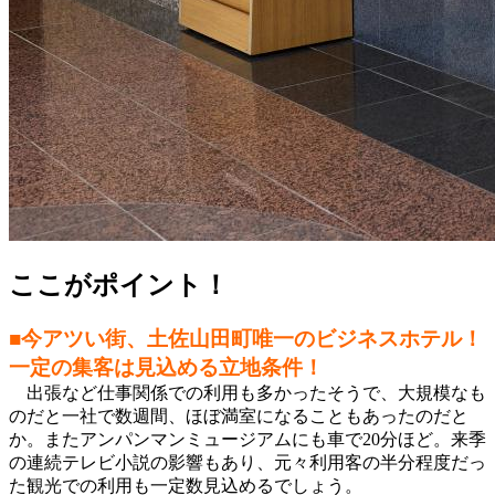
ここがポイント！
■今アツい街、土佐山田町唯一のビジネスホテル！
一定の集客は見込める立地条件！
出張など仕事関係での利用も多かったそうで、大規模なも
のだと一社で数週間、ほぼ満室になることもあったのだと
か。またアンパンマンミュージアムにも車で20分ほど。来季
の連続テレビ小説の影響もあり、元々利用客の半分程度だっ
た観光での利用も一定数見込めるでしょう。