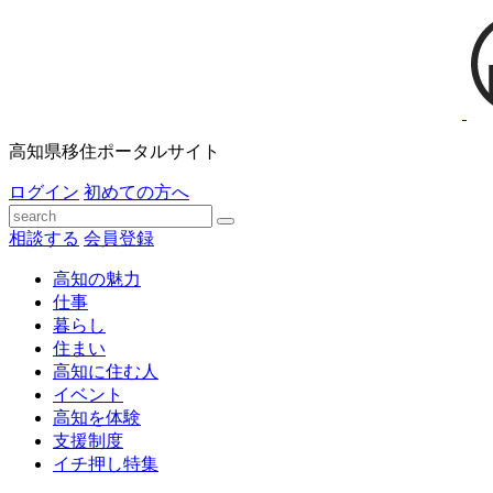
高知県移住ポータルサイト
ログイン
初めての方へ
相談する
会員登録
高知の魅力
仕事
暮らし
住まい
高知に住む人
イベント
高知を体験
支援制度
イチ押し特集