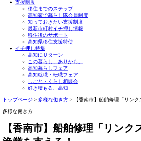
支援制度
移住までのステップ
高知家で暮らし隊会員制度
知っておきたい支援制度
最新市町村イチ押し情報
移住後のサポート
高知県移住支援特使
イチ押し特集
高知にＵターン
この暮らし、ありかも。
高知暮らしフェア
高知就職・転職フェア
しごと・くらし相談会
好き積もる、高知
トップページ
>
多様な働き方
> 【香南市】船舶修理「リン
多様な働き方
【香南市】船舶修理「リンク