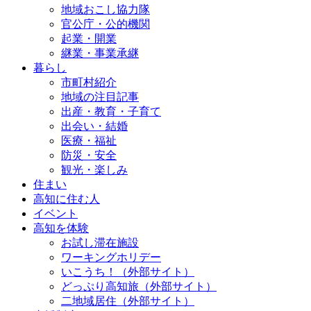
地域おこし協力隊
官公庁・公的機関
起業・開業
継業・事業承継
暮らし
市町村紹介
地域の注目記事
出産・教育・子育て
出会い・結婚
医療・福祉
防災・安全
観光・楽しみ
住まい
高知に住む人
イベント
高知を体験
お試し滞在施設
ワーキングホリデー
いこうち！（外部サイト）
どっぷり高知旅（外部サイト）
二地域居住（外部サイト）