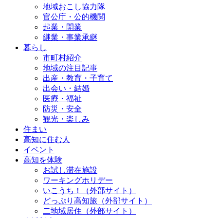
地域おこし協力隊
官公庁・公的機関
起業・開業
継業・事業承継
暮らし
市町村紹介
地域の注目記事
出産・教育・子育て
出会い・結婚
医療・福祉
防災・安全
観光・楽しみ
住まい
高知に住む人
イベント
高知を体験
お試し滞在施設
ワーキングホリデー
いこうち！（外部サイト）
どっぷり高知旅（外部サイト）
二地域居住（外部サイト）