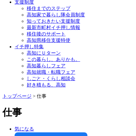
支援制度
移住までのステップ
高知家で暮らし隊会員制度
知っておきたい支援制度
最新市町村イチ押し情報
移住後のサポート
高知県移住支援特使
イチ押し特集
高知にＵターン
この暮らし、ありかも。
高知暮らしフェア
高知就職・転職フェア
しごと・くらし相談会
好き積もる、高知
トップページ
> 仕事
仕事
気になる