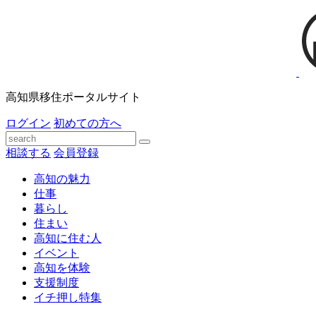
高知県移住ポータルサイト
ログイン
初めての方へ
相談する
会員登録
高知の魅力
仕事
暮らし
住まい
高知に住む人
イベント
高知を体験
支援制度
イチ押し特集