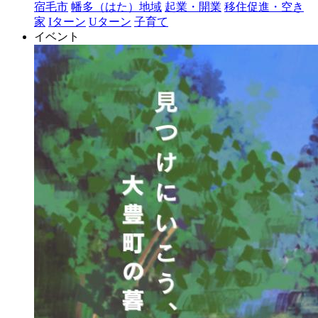
宿毛市
幡多（はた）地域
起業・開業
移住促進・空き
家
Iターン
Uターン
子育て
イベント