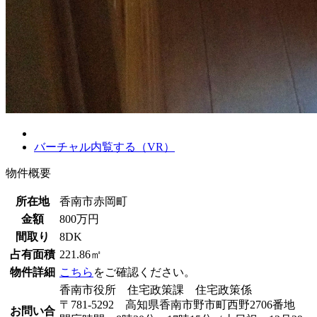
バーチャル内覧する（VR）
物件概要
所在地
香南市赤岡町
金額
800万円
間取り
8DK
占有面積
221.86㎡
物件詳細
こちら
をご確認ください。
香南市役所 住宅政策課 住宅政策係
〒781-5292 高知県香南市野市町西野2706番地
お問い合