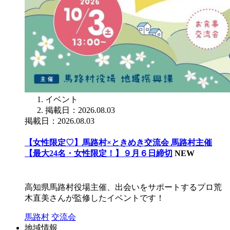
イベント
掲載日：2026.08.03
掲載日：2026.08.03
【女性限定♡】馬路村×ときめき交流会 馬路村主催
【最大24名・女性限定！】９月６日締切
NEW
高知県馬路村役場主催、出会いをサポートするプロ荒
木直美さんが監修したイベントです！
馬路村
交流会
地域情報