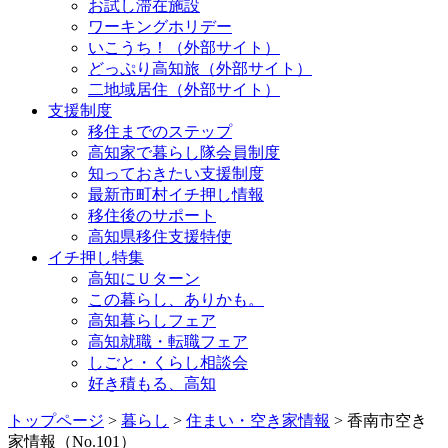
お試し滞在施設
ワーキングホリデー
いこうち！（外部サイト）
どっぷり高知旅（外部サイト）
二地域居住（外部サイト）
支援制度
移住までのステップ
高知家で暮らし隊会員制度
知っておきたい支援制度
最新市町村イチ押し情報
移住後のサポート
高知県移住支援特使
イチ押し特集
高知にＵターン
この暮らし、ありかも。
高知暮らしフェア
高知就職・転職フェア
しごと・くらし相談会
好き積もる、高知
トップページ
>
暮らし
>
住まい・空き家情報
> 香南市空き
家情報（No.101）