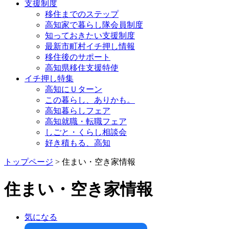
支援制度
移住までのステップ
高知家で暮らし隊会員制度
知っておきたい支援制度
最新市町村イチ押し情報
移住後のサポート
高知県移住支援特使
イチ押し特集
高知にＵターン
この暮らし、ありかも。
高知暮らしフェア
高知就職・転職フェア
しごと・くらし相談会
好き積もる、高知
トップページ
> 住まい・空き家情報
住まい・空き家情報
気になる