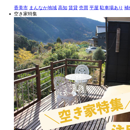
香美市
まんなか地域
高知
賃貸
売買
平屋
駐車場あり
補
空き家特集