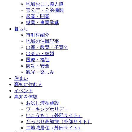
地域おこし協力隊
官公庁・公的機関
起業・開業
継業・事業承継
暮らし
市町村紹介
地域の注目記事
出産・教育・子育て
出会い・結婚
医療・福祉
防災・安全
観光・楽しみ
住まい
高知に住む人
イベント
高知を体験
お試し滞在施設
ワーキングホリデー
いこうち！（外部サイト）
どっぷり高知旅（外部サイト）
二地域居住（外部サイト）