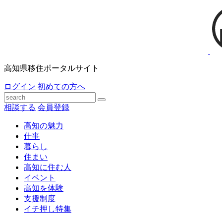
高知県移住ポータルサイト
ログイン
初めての方へ
相談する
会員登録
高知の魅力
仕事
暮らし
住まい
高知に住む人
イベント
高知を体験
支援制度
イチ押し特集