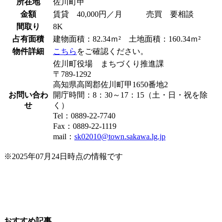
所在地
佐川町甲
金額
賃貸 40,000円／月 売買 要相談
間取り
8K
占有面積
建物面積：82.34ｍ² 土地面積：160.34ｍ²
物件詳細
こちら
をご確認ください。
佐川町役場 まちづくり推進課
〒789-1292
高知県高岡郡佐川町甲1650番地2
お問い合わ
開庁時間：8：30～17：15（土・日・祝を除
せ
く）
Tel：0889-22-7740
Fax：0889-22-1119
mail：
sk02010@town.sakawa.lg.jp
※2025年07月24日時点の情報です
おすすめ記事