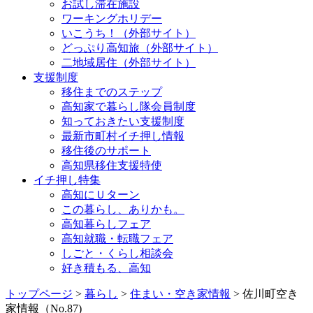
お試し滞在施設
ワーキングホリデー
いこうち！（外部サイト）
どっぷり高知旅（外部サイト）
二地域居住（外部サイト）
支援制度
移住までのステップ
高知家で暮らし隊会員制度
知っておきたい支援制度
最新市町村イチ押し情報
移住後のサポート
高知県移住支援特使
イチ押し特集
高知にＵターン
この暮らし、ありかも。
高知暮らしフェア
高知就職・転職フェア
しごと・くらし相談会
好き積もる、高知
トップページ
>
暮らし
>
住まい・空き家情報
> 佐川町空き
家情報（No.87)