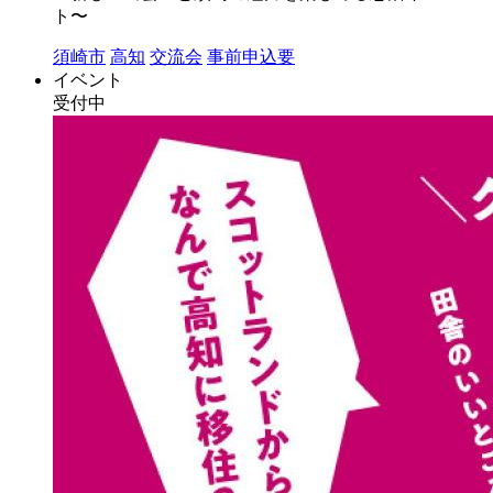
ト〜
須崎市
高知
交流会
事前申込要
イベント
受付中