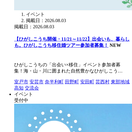
イベント
掲載日：2026.08.03
掲載日：2026.08.03
【ひがしこうち開催・11/21～11/22】出会いも、暮らし
も。ひがしこうち移住婚ツアー参加者募集！
NEW
ひがしこうちの「出会い×移住」イベント参加者募
集！海・山・川に囲まれた自然豊かなひがしこう…
室戸市
安芸市
奈半利町
田野町
安田町
芸西村
東部地域
高知
交流会
イベント
受付中