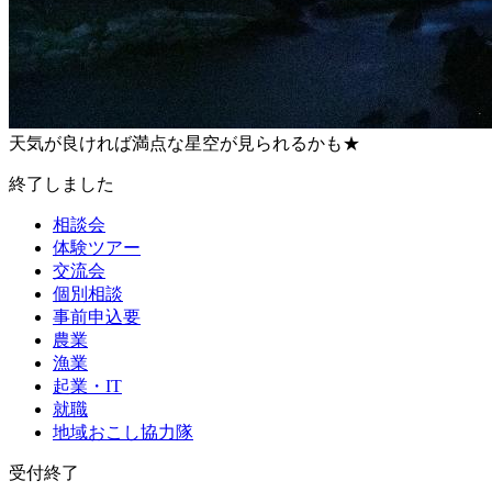
天気が良ければ満点な星空が見られるかも★
終了しました
相談会
体験ツアー
交流会
個別相談
事前申込要
農業
漁業
起業・IT
就職
地域おこし協力隊
受付終了