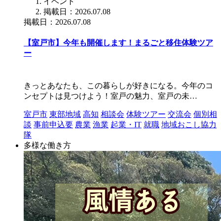
イベント
掲載日：2026.07.08
掲載日：2026.07.08
【室戸市】今年も開催します！まるごと移住体験ツア
ー
きっとあなたも、この暮らしが好きになる。今年のコ
ンセプトは見つけよう！室戸の魅力、室戸の未…
室戸市
東部地域
高知
相談会
体験ツアー
交流会
個別相
談
事前申込要
農業
漁業
起業・IT
就職
地域おこし協力
隊
多様な働き方