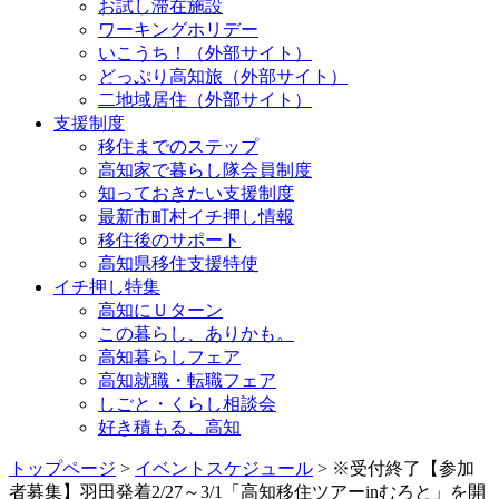
お試し滞在施設
ワーキングホリデー
いこうち！（外部サイト）
どっぷり高知旅（外部サイト）
二地域居住（外部サイト）
支援制度
移住までのステップ
高知家で暮らし隊会員制度
知っておきたい支援制度
最新市町村イチ押し情報
移住後のサポート
高知県移住支援特使
イチ押し特集
高知にＵターン
この暮らし、ありかも。
高知暮らしフェア
高知就職・転職フェア
しごと・くらし相談会
好き積もる、高知
トップページ
>
イベントスケジュール
> ※受付終了【参加
者募集】羽田発着2/27～3/1「高知移住ツアーinむろと」を開