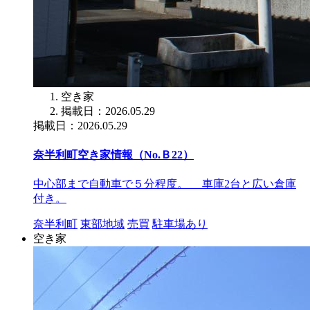
空き家
掲載日：2026.05.29
掲載日：2026.05.29
奈半利町空き家情報（No.Ｂ22）
中心部まで自動車で５分程度。 車庫2台と広い倉庫
付き。
奈半利町
東部地域
売買
駐車場あり
空き家