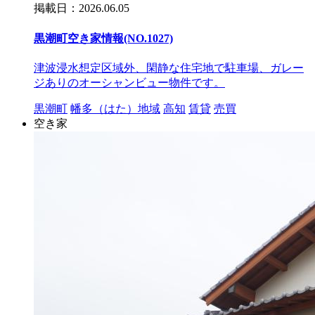
掲載日：2026.06.05
黒潮町空き家情報(NO.1027)
津波浸水想定区域外、閑静な住宅地で駐車場、ガレー
ジありのオーシャンビュー物件です。
黒潮町
幡多（はた）地域
高知
賃貸
売買
空き家