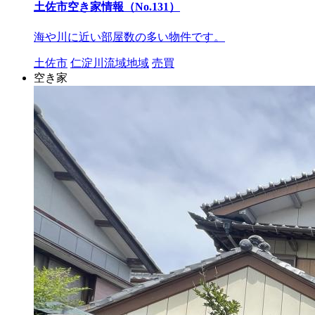
土佐市空き家情報（No.131）
海や川に近い部屋数の多い物件です。
土佐市
仁淀川流域地域
売買
空き家