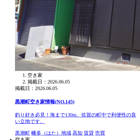
空き家
掲載日：2026.06.05
掲載日：2026.06.05
黒潮町空き家情報(NO.145)
釣り好き必見！海まで130m。佐賀の町中で利便性の良
い立地です。
黒潮町
幡多（はた）地域
高知
賃貸
売買
空き家