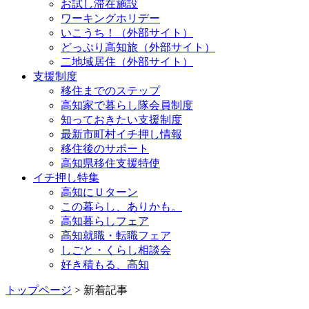
お試し滞在施設
ワーキングホリデー
いこうち！（外部サイト）
どっぷり高知旅（外部サイト）
二地域居住（外部サイト）
支援制度
移住までのステップ
高知家で暮らし隊会員制度
知っておきたい支援制度
最新市町村イチ押し情報
移住後のサポート
高知県移住支援特使
イチ押し特集
高知にＵターン
この暮らし、ありかも。
高知暮らしフェア
高知就職・転職フェア
しごと・くらし相談会
好き積もる、高知
トップページ
> 新着記事