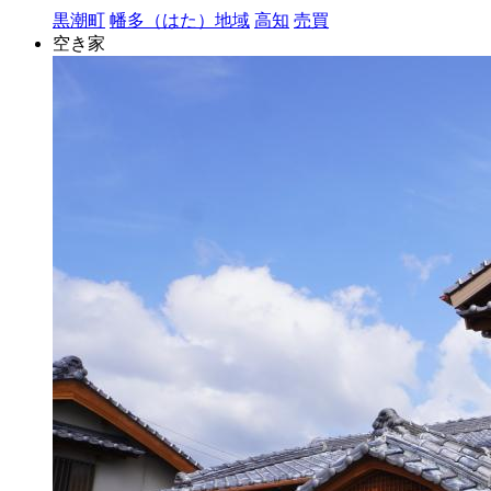
黒潮町
幡多（はた）地域
高知
売買
空き家