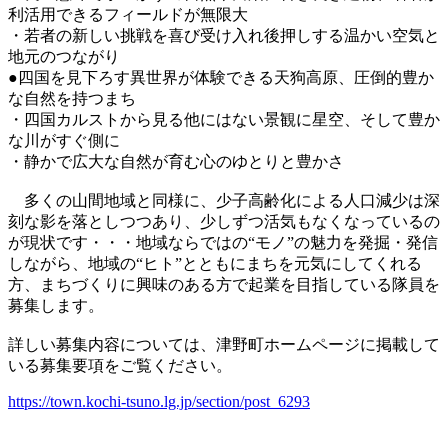
利活用できるフィールドが無限大
・若者の新しい挑戦を喜び受け入れ後押しする温かい空気と
地元のつながり
●四国を見下ろす異世界が体験できる天狗高原、圧倒的豊か
な自然を持つまち
・四国カルストから見る他にはない景観に星空、そして豊か
な川がすぐ側に
・静かで広大な自然が育む心のゆとりと豊かさ
多くの山間地域と同様に、少子高齢化による人口減少は深
刻な影を落としつつあり、少しずつ活気もなくなっているの
が現状です・・・地域ならではの“モノ”の魅力を発掘・発信
しながら、地域の“ヒト”とともにまちを元気にしてくれる
方、まちづくりに興味のある方で起業を目指している隊員を
募集します。
詳しい募集内容については、津野町ホームページに掲載して
いる募集要項をご覧ください。
https://town.kochi-tsuno.lg.jp/section/post_6293