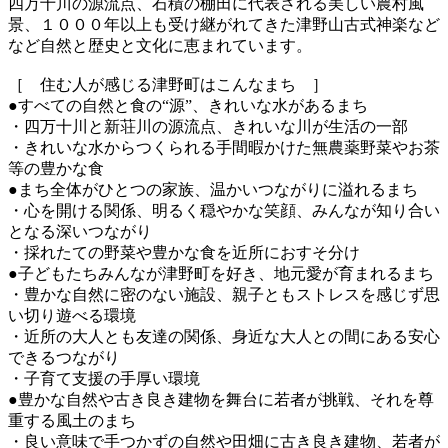
四万十川の源流点、石積の棚田に代表される美しい農村風
景、１０００年以上も受け継がれてきた津野山古式神楽など
など自然と歴史と文化に恵まれています。
［ 住む人が感じる津野町はこんなまち ］
●すべての自然と食の“源”、きれいな水があるまち
・四万十川と新荘川の源流点、きれいな川が生活の一部
・きれいな水からつくられる手間暇かけた無農薬野菜やお茶
等の豊かな食
●まち全体がひとつの家族、温かいつながりに溢れるまち
・心を開ける関係、明るく穏やかな笑顔、みんなが知り合い
となる深いつながり
・採れたての野菜や豊かな食を近所におすそ分け
●子どもたちみんなが津野町を好き、地元愛が育まれるまち
・豊かな自然に密のない施設、親子ともストレスを感じず思
い切り遊べる環境
・近所の大人とも友達の関係、身近な大人との間にある安心
できるつながり
・子育て支援の手厚い環境
●豊かな自然や古き良き建物を舞台に若者が挑戦、それを尊
重する風土のまち
・良い意味で手つかずの自然や田畑に古き良き建物、若者が