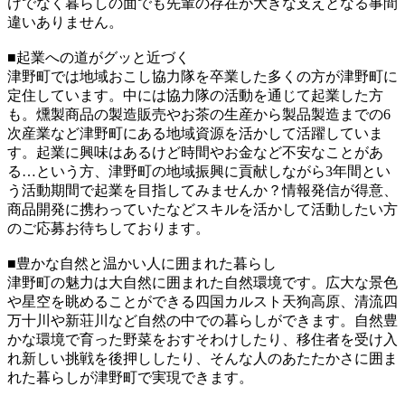
けでなく暮らしの面でも先輩の存在が大きな支えとなる事間
違いありません。
■起業への道がグッと近づく
津野町では地域おこし協力隊を卒業した多くの方が津野町に
定住しています。中には協力隊の活動を通じて起業した方
も。燻製商品の製造販売やお茶の生産から製品製造までの6
次産業など津野町にある地域資源を活かして活躍していま
す。起業に興味はあるけど時間やお金など不安なことがあ
る…という方、津野町の地域振興に貢献しながら3年間とい
う活動期間で起業を目指してみませんか？情報発信が得意、
商品開発に携わっていたなどスキルを活かして活動したい方
のご応募お待ちしております。
■豊かな自然と温かい人に囲まれた暮らし
津野町の魅力は大自然に囲まれた自然環境です。広大な景色
や星空を眺めることができる四国カルスト天狗高原、清流四
万十川や新荘川など自然の中での暮らしができます。自然豊
かな環境で育った野菜をおすそわけしたり、移住者を受け入
れ新しい挑戦を後押ししたり、そんな人のあたたかさに囲ま
れた暮らしが津野町で実現できます。