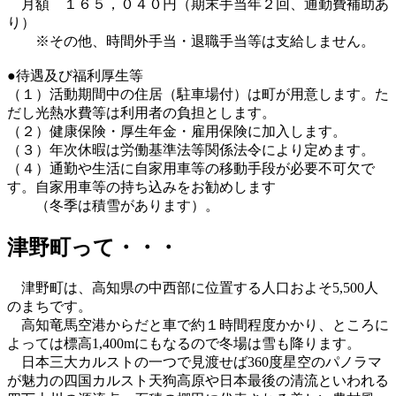
月額 １６５，０４０円（期末手当年２回、通勤費補助あ
り）
※その他、時間外手当・退職手当等は支給しません。
●待遇及び福利厚生等
（１）活動期間中の住居（駐車場付）は町が用意します。た
だし光熱水費等は利用者の負担とします。
（２）健康保険・厚生年金・雇用保険に加入します。
（３）年次休暇は労働基準法等関係法令により定めます。
（４）通勤や生活に自家用車等の移動手段が必要不可欠で
す。自家用車等の持ち込みをお勧めします
（冬季は積雪があります）。
津野町って・・・
津野町は、高知県の中西部に位置する人口およそ5,500人
のまちです。
高知竜馬空港からだと車で約１時間程度かかり、ところに
よっては標高1,400mにもなるので冬場は雪も降ります。
日本三大カルストの一つで見渡せば360度星空のパノラマ
が魅力の四国カルスト天狗高原や日本最後の清流といわれる