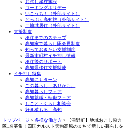
お試し滞在施設
ワーキングホリデー
いこうち！（外部サイト）
どっぷり高知旅（外部サイト）
二地域居住（外部サイト）
支援制度
移住までのステップ
高知家で暮らし隊会員制度
知っておきたい支援制度
最新市町村イチ押し情報
移住後のサポート
高知県移住支援特使
イチ押し特集
高知にＵターン
この暮らし、ありかも。
高知暮らしフェア
高知就職・転職フェア
しごと・くらし相談会
好き積もる、高知
トップページ
>
多様な働き方
> 【津野町】地域おこし協力
隊1名募集！四国カルスト天狗高原のまちで新しい暮らしを