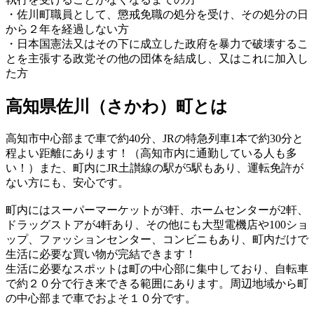
・佐川町職員として、懲戒免職の処分を受け、その処分の日
から２年を経過しない方
・日本国憲法又はその下に成立した政府を暴力で破壊するこ
とを主張する政党その他の団体を結成し、又はこれに加入し
た方
高知県佐川（さかわ）町とは
高知市中心部まで車で約40分、JRの特急列車1本で約30分と
程よい距離にあります！（高知市内に通勤している人も多
い！）また、町内にJR土讃線の駅が5駅もあり、運転免許が
ない方にも、安心です。
町内にはスーパーマーケットが3軒、ホームセンターが2軒、
ドラッグストアが4軒あり、その他にも大型電機店や100ショ
ップ、ファッションセンター、コンビニもあり、町内だけで
生活に必要な買い物が完結できます！
生活に必要なスポットは町の中心部に集中しており、自転車
で約２０分で行き来できる範囲にあります。周辺地域から町
の中心部まで車でおよそ１０分です。