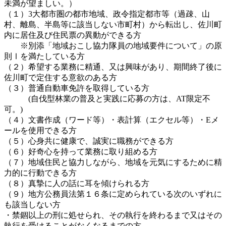
未満が望ましい。）
（１）3大都市圏の都市地域、政令指定都市等（過疎、山
村、離島、半島等に該当しない市町村）から転出し、佐川町
内に居住及び住民票の異動ができる方
※別添「地域おこし協力隊員の地域要件について」の原
則Ⅰを満たしている方
（２）希望する業務に精通、又は興味があり、期間終了後に
佐川町で定住する意欲のある方
（３）普通自動車免許を取得している方
(自伐型林業の普及と実践に応募の方は、AT限定不
可。)
（４）文書作成（ワード等）・表計算（エクセル等）・Eメ
ールを使用できる方
（５）心身共に健康で、誠実に職務ができる方
（６）好奇心を持って業務に取り組める方
（７）地域住民と協力しながら、地域を元気にするために精
力的に行動できる方
（８）真摯に人の話に耳を傾けられる方
（９）地方公務員法第１６条に定められている次のいずれに
も該当しない方
・禁錮以上の刑に処せられ、その執行を終わるまで又はその
執行を受けることがなくなるまでの方