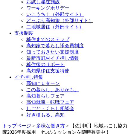
お試し滞在施設
ワーキングホリデー
いこうち！（外部サイト）
どっぷり高知旅（外部サイト）
二地域居住（外部サイト）
支援制度
移住までのステップ
高知家で暮らし隊会員制度
知っておきたい支援制度
最新市町村イチ押し情報
移住後のサポート
高知県移住支援特使
イチ押し特集
高知にＵターン
この暮らし、ありかも。
高知暮らしフェア
高知就職・転職フェア
しごと・くらし相談会
好き積もる、高知
トップページ
>
多様な働き方
> 【佐川町】地域おこし協力
隊2026年度採用 4つのミッションを随時募集中！