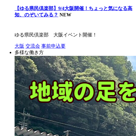
【ゆる県民倶楽部】9/4大阪開催！ちょっと気になる高
知、のぞいてみる？
NEW
ゆる県民倶楽部 大阪イベント開催！
大阪
交流会
事前申込要
多様な働き方