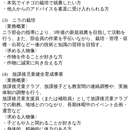
・本気でイチゴの栽培で就農したい方
・他人からのアドバイスを素直に受け入れられる方
(3) ニラの栽培
〈業務概要〉
ニラ部会の指導により、3年後の新規就農を目指して活動を
行う。また、部会員の作業を手伝いながら、栽培・管理・収
穫・出荷など一連の技術と知識の習得を目指す。
〈求める人物像〉
・作物を作ることが好きな方
・作物に誠実に向き合える方
(4) 放課後児童健全育成事業
〈業務概要〉
放課後児童クラブ、放課後子ども教室間の連絡調整や、実施
体制の調整を行う。
放課後児童支援員（または補助員）として放課後児童クラブ
での勤務。地域とのつながり、長期休暇中のイベント企画・
運営など
〈求める人物像〉
・子どもや人と関わることが好きな方
・身体的、精神的に体力のある方