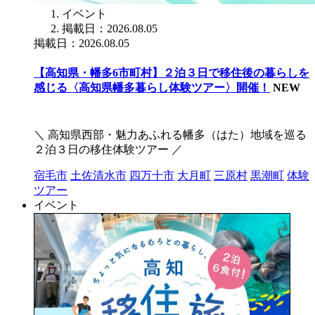
イベント
掲載日：2026.08.05
掲載日：2026.08.05
【高知県・幡多6市町村】２泊３日で移住後の暮らしを
感じる〈高知県幡多暮らし体験ツアー〉開催！
NEW
＼ 高知県西部・魅力あふれる幡多（はた）地域を巡る
２泊３日の移住体験ツアー ／
宿毛市
土佐清水市
四万十市
大月町
三原村
黒潮町
体験
ツアー
イベント