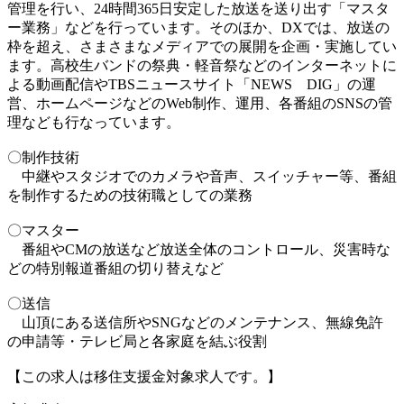
管理を行い、24時間365日安定した放送を送り出す「マスタ
ー業務」などを行っています。そのほか、DXでは、放送の
枠を超え、さまさまなメディアでの展開を企画・実施してい
ます。高校生バンドの祭典・軽音祭などのインターネットに
よる動画配信やTBSニュースサイト「NEWS DIG」の運
営、ホームページなどのWeb制作、運用、各番組のSNSの管
理なども行なっています。
〇制作技術
中継やスタジオでのカメラや音声、スイッチャー等、番組
を制作するための技術職としての業務
〇マスター
番組やCMの放送など放送全体のコントロール、災害時な
どの特別報道番組の切り替えなど
〇送信
山頂にある送信所やSNGなどのメンテナンス、無線免許
の申請等・テレビ局と各家庭を結ぶ役割
【この求人は移住支援金対象求人です。】