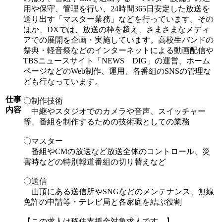
用や保守、管理を行い、24時間365日安定した放送を
送り出す「マスター業務」などを行っています。その
ほか、DXでは、放送の枠を超え、さまさまなメディ
アでの展開を企画・実施しています。高校生バンドの
祭典・軽音祭などのインターネットによる動画配信や
TBSニュースサイト「NEWS DIG」の運営、ホーム
ページなどのWeb制作、運用、各番組のSNSの管理な
ども行なっています。
仕事
〇制作技術
内容
中継やスタジオでのカメラや音声、スイッチャー
等、番組を制作するための技術職としての業務
〇マスター
番組やCMの放送など放送全体のコントロール、災
害時などの特別報道番組の切り替えなど
〇送信
山頂にある送信所やSNGなどのメンテナンス、無線
免許の申請等・テレビ局と各家庭を結ぶ役割
【この求人は移住支援金対象求人です。】