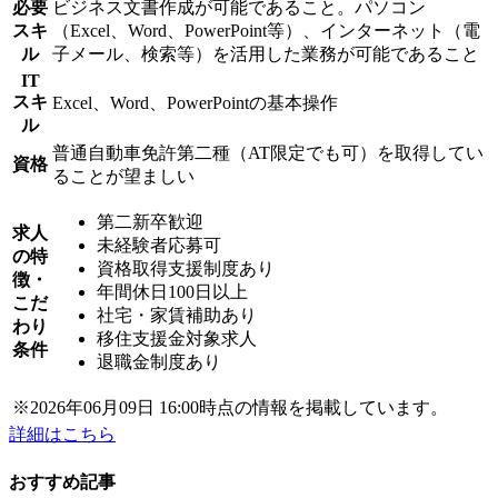
必要
ビジネス文書作成が可能であること。パソコン
スキ
（Excel、Word、PowerPoint等）、インターネット（電
ル
子メール、検索等）を活用した業務が可能であること
IT
スキ
Excel、Word、PowerPointの基本操作
ル
普通自動車免許第二種（AT限定でも可）を取得してい
資格
ることが望ましい
第二新卒歓迎
求人
未経験者応募可
の特
資格取得支援制度あり
徴・
年間休日100日以上
こだ
社宅・家賃補助あり
わり
移住支援金対象求人
条件
退職金制度あり
※2026年06月09日 16:00時点の情報を掲載しています。
詳細はこちら
おすすめ記事