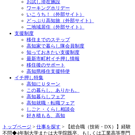
お試し滞在施設
ワーキングホリデー
いこうち！（外部サイト）
どっぷり高知旅（外部サイト）
二地域居住（外部サイト）
支援制度
移住までのステップ
高知家で暮らし隊会員制度
知っておきたい支援制度
最新市町村イチ押し情報
移住後のサポート
高知県移住支援特使
イチ押し特集
高知にＵターン
この暮らし、ありかも。
高知暮らしフェア
高知就職・転職フェア
しごと・くらし相談会
好き積もる、高知
トップページ
>
仕事を探す
> 【総合職（技術・DX）】経験
不問◆4年制大学または大学院既卒、もしくは工業高等専門