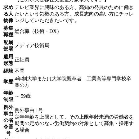
求め
テレビ業界に興味のある方、高知の発展のために働き
る人
たいという気概のある方、成長志向の高い方にチャレ
物像
ンジしていただきたいです。
募集
総合職（技術・DX）
職種
配属
メディア技術局
部署
雇用
正社員
形態
経験
不問
4年制大学または大学院既卒者 工業高等専門学校卒
学歴
業の方
年齢
～ 59歳
制限
例外
例外事由 1号
事由
定年年齢を上限として、その上限年齢未満の労働者を
の省
期間の定めのない労働契約の対象として募集・採用す
令番
る場合
号