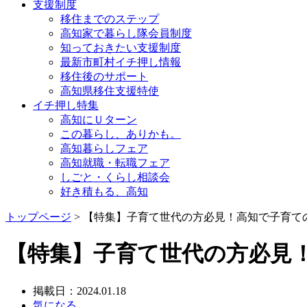
支援制度
移住までのステップ
高知家で暮らし隊会員制度
知っておきたい支援制度
最新市町村イチ押し情報
移住後のサポート
高知県移住支援特使
イチ押し特集
高知にＵターン
この暮らし、ありかも。
高知暮らしフェア
高知就職・転職フェア
しごと・くらし相談会
好き積もる、高知
トップページ
> 【特集】子育て世代の方必見！高知で子育て
【特集】子育て世代の方必見
掲載日：2024.01.18
気になる