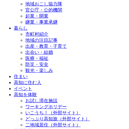
地域おこし協力隊
官公庁・公的機関
起業・開業
継業・事業承継
暮らし
市町村紹介
地域の注目記事
出産・教育・子育て
出会い・結婚
医療・福祉
防災・安全
観光・楽しみ
住まい
高知に住む人
イベント
高知を体験
お試し滞在施設
ワーキングホリデー
いこうち！（外部サイト）
どっぷり高知旅（外部サイト）
二地域居住（外部サイト）