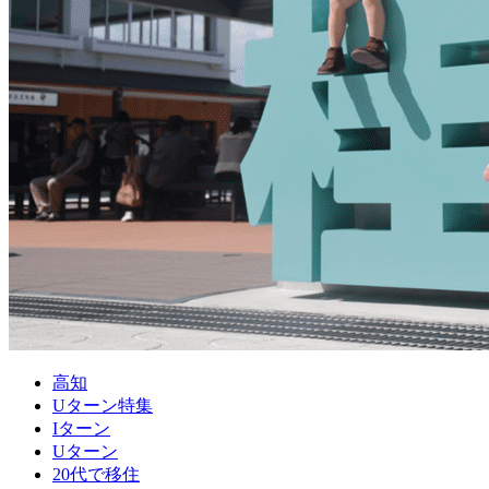
高知
Uターン特集
Iターン
Uターン
20代で移住