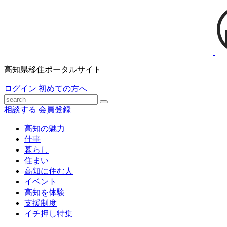
高知県移住ポータルサイト
ログイン
初めての方へ
相談する
会員登録
高知の魅力
仕事
暮らし
住まい
高知に住む人
イベント
高知を体験
支援制度
イチ押し特集