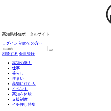
高知県移住ポータルサイト
ログイン
初めての方へ
相談する
会員登録
高知の魅力
仕事
暮らし
住まい
高知に住む人
イベント
高知を体験
支援制度
イチ押し特集