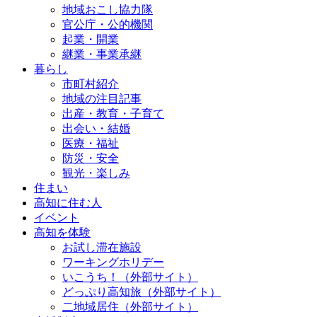
地域おこし協力隊
官公庁・公的機関
起業・開業
継業・事業承継
暮らし
市町村紹介
地域の注目記事
出産・教育・子育て
出会い・結婚
医療・福祉
防災・安全
観光・楽しみ
住まい
高知に住む人
イベント
高知を体験
お試し滞在施設
ワーキングホリデー
いこうち！（外部サイト）
どっぷり高知旅（外部サイト）
二地域居住（外部サイト）