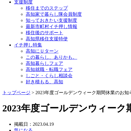
支援制度
移住までのステップ
高知家で暮らし隊会員制度
知っておきたい支援制度
最新市町村イチ押し情報
移住後のサポート
高知県移住支援特使
イチ押し特集
高知にＵターン
この暮らし、ありかも。
高知暮らしフェア
高知就職・転職フェア
しごと・くらし相談会
好き積もる、高知
トップページ
> 2023年度ゴールデンウィーク期間休業のお知
2023年度ゴールデンウィー
掲載日：2023.04.19
気になる