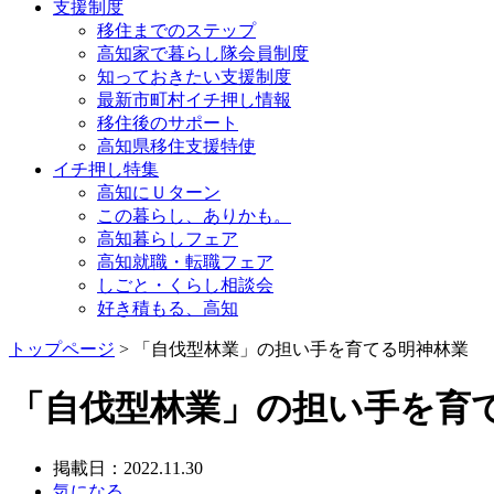
支援制度
移住までのステップ
高知家で暮らし隊会員制度
知っておきたい支援制度
最新市町村イチ押し情報
移住後のサポート
高知県移住支援特使
イチ押し特集
高知にＵターン
この暮らし、ありかも。
高知暮らしフェア
高知就職・転職フェア
しごと・くらし相談会
好き積もる、高知
トップページ
> 「自伐型林業」の担い手を育てる明神林業
「自伐型林業」の担い手を育
掲載日：2022.11.30
気になる