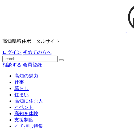
高知県移住ポータルサイト
ログイン
初めての方へ
相談する
会員登録
高知の魅力
仕事
暮らし
住まい
高知に住む人
イベント
高知を体験
支援制度
イチ押し特集