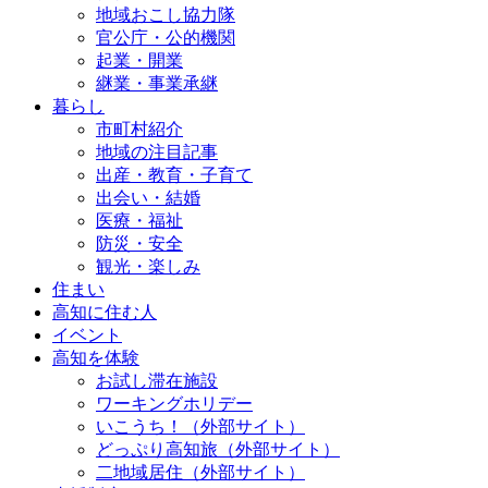
地域おこし協力隊
官公庁・公的機関
起業・開業
継業・事業承継
暮らし
市町村紹介
地域の注目記事
出産・教育・子育て
出会い・結婚
医療・福祉
防災・安全
観光・楽しみ
住まい
高知に住む人
イベント
高知を体験
お試し滞在施設
ワーキングホリデー
いこうち！（外部サイト）
どっぷり高知旅（外部サイト）
二地域居住（外部サイト）